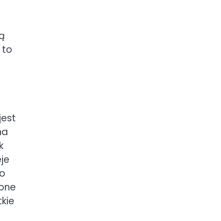
ą
 to
jest
na
k
eje
do
zone
tkie