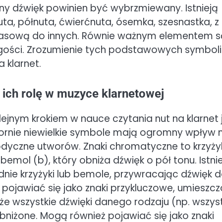
dany dźwięk powinien być wybrzmiewany. Istnieją
nuta, półnuta, ćwierćnuta, ósemka, szesnastka, z
czasową do innych. Równie ważnym elementem s
ługości. Zrozumienie tych podstawowych symboli
 klarnet.
ich rolę w muzyce klarnetowej
jnym krokiem w nauce czytania nut na klarnet 
ornie niewielkie symbole mają ogromny wpływ 
yczne utworów. Znaki chromatyczne to krzyży
bemol (b), który obniża dźwięk o pół tonu. Istni
ednie krzyżyki lub bemole, przywracając dźwięk 
pojawiać się jako znaki przykluczowe, umieszc
, że wszystkie dźwięki danego rodzaju (np. wszys
niżone. Mogą również pojawiać się jako znaki