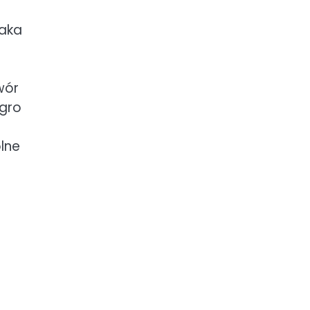
jaka
wór
egro
lne