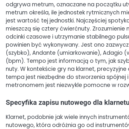
odgrywa metrum, oznaczane na początku ut
metrum określa, ile jednostek rytmicznych mie
jest wartość tej jednostki. Najczęściej spoty
mieszczą się cztery ćwierćnuty. Zrozumieni
odcinki czasowe i utrzymanie stabilnego puls
powinien być wykonywany. Jest ono zazwyczaj
(szybko), Andante (umiarkowanie), Adagio (
(bpm). Tempo jest informacją o tym, jak s
nuty. W kontekście gry na klarnet, precyzyjn
tempa jest niezbędne do stworzenia spójnej i 
metronomem jest niezwykle pomocne w rozwij
Specyfika zapisu nutowego dla klarnetu
Klarnet, podobnie jak wiele innych instrume
nutowego, która odróżnia go od instrumentów 