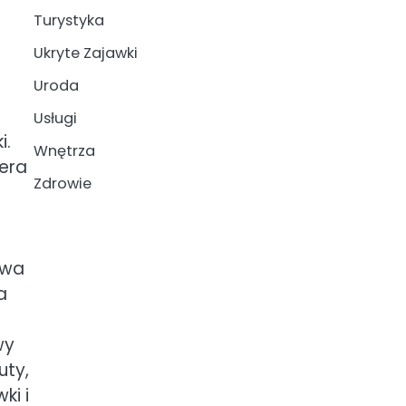
Turystyka
Ukryte Zajawki
Uroda
Usługi
i.
Wnętrza
era
Zdrowie
.
ywa
a
wy
uty,
ki i