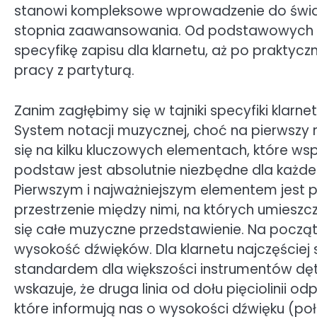
stanowi kompleksowe wprowadzenie do świata
stopnia zaawansowania. Od podstawowych e
specyfikę zapisu dla klarnetu, aż po prakt
pracy z partyturą.
Zanim zagłębimy się w tajniki specyfiki klar
System notacji muzycznej, choć na pierwszy
się na kilku kluczowych elementach, które ws
podstaw jest absolutnie niezbędne dla każdeg
Pierwszym i najważniejszym elementem jest pięc
przestrzenie między nimi, na których umieszc
się całe muzyczne przedstawienie. Na początku
wysokość dźwięków. Dla klarnetu najczęściej 
standardem dla większości instrumentów dęty
wskazuje, że druga linia od dołu pięciolinii
które informują nas o wysokości dźwięku (położe