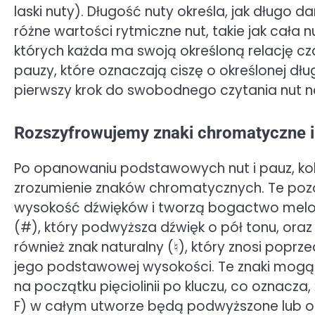
laski nuty). Długość nuty określa, jak długo 
różne wartości rytmiczne nut, takie jak cała 
których każda ma swoją określoną relację 
pauzy, które oznaczają ciszę o określonej d
pierwszy krok do swobodnego czytania nut na
Rozszyfrowujemy znaki chromatyczne i 
Po opanowaniu podstawowych nut i pauz, kole
zrozumienie znaków chromatycznych. Te poz
wysokość dźwięków i tworzą bogactwo melod
(#), który podwyższa dźwięk o pół tonu, oraz 
również znak naturalny (♮), który znosi poprz
jego podstawowej wysokości. Te znaki mogą 
na początku pięciolinii po kluczu, co oznacza
F) w całym utworze będą podwyższone lub ob