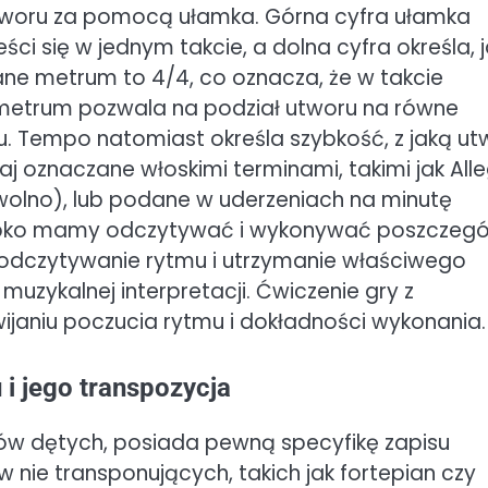
woru za pomocą ułamka. Górna cyfra ułamka
ści się w jednym takcie, a dolna cyfra określa, 
kane metrum to 4/4, co oznacza, że w takcie
e metrum pozwala na podział utworu na równe
u. Tempo natomiast określa szybkość, z jaką ut
 oznaczane włoskimi terminami, takimi jak All
wolno), lub podane w uderzeniach na minutę
zybko mamy odczytywać i wykonywać poszczegó
e odczytywanie rytmu i utrzymanie właściwego
muzykalnej interpretacji. Ćwiczenie gry z
aniu poczucia rytmu i dokładności wykonania.
 i jego transpozycja
ntów dętych, posiada pewną specyfikę zapisu
nie transponujących, takich jak fortepian czy