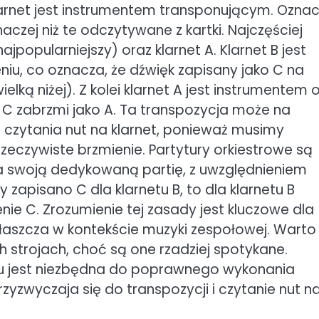
klarnet jest instrumentem transponującym. Ozna
naczej niż te odczytywane z kartki. Najczęściej
ajpopularniejszy) oraz klarnet A. Klarnet B jest
iu, co oznacza, że dźwięk zapisany jako C na
elką niżej). Z kolei klarnet A jest instrumentem 
 C zabrzmi jako A. Ta transpozycja może na
czytania nut na klarnet, ponieważ musimy
rzeczywiste brzmienie. Partytury orkiestrowe są
ma swoją dedykowaną partię, z uwzględnieniem
try zapisano C dla klarnetu B, to dla klarnetu B
nie C. Zrozumienie tej zasady jest kluczowe dla
właszcza w kontekście muzyki zespołowej. Warto
ch strojach, choć są one rzadziej spotykane.
tu jest niezbędna do poprawnego wykonania
zyzwyczaja się do transpozycji i czytanie nut n