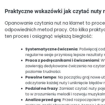
Praktyczne wskazówki jak czytać nuty n
Opanowanie czytania nut na klarnet to proce
odpowiednich metod pracy. Oto kilka prakty
ten proces i osiągnąć większą biegłość:
Systematyczne ćwiczenia
: Poświęcaj cod
regularne sesje przyniosą lepsze rezultaty 
Praca z podręcznikami i ćwiczeniami
: W
zawierają dedykowane ćwiczenia na czytan
poziomie trudności.
Powolne tempo
: Na początku graj nowe u
odczytanie każdej nuty i uniknięcie błędów
Podział na frazy
: Zamiast czytać nuty po
to w zrozumieniu melodii i rozwoju muzykaln
Analiza przed grą
: Przed rozpoczęciem gr