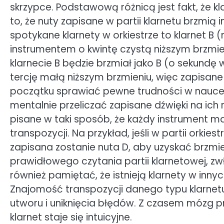
skrzypce. Podstawową różnicą jest fakt, że 
to, że nuty zapisane w partii klarnetu brzmią i
spotykane klarnety w orkiestrze to klarnet B (n
instrumentem o kwintę czystą niższym brzmien
klarnecie B będzie brzmiał jako B (o sekundę wi
tercję małą niższym brzmieniu, więc zapisane
początku sprawiać pewne trudności w nauce 
mentalnie przeliczać zapisane dźwięki na ich 
pisane w taki sposób, że każdy instrument 
transpozycji. Na przykład, jeśli w partii orkies
zapisana zostanie nuta D, aby uzyskać brzmie
prawidłowego czytania partii klarnetowej, z
również pamiętać, że istnieją klarnety w inny
Znajomość transpozycji danego typu klarne
utworu i uniknięcia błędów. Z czasem mózg pr
klarnet staje się intuicyjne.