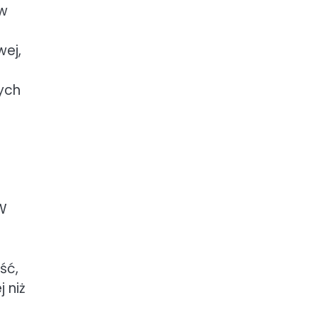
 w
ej,
ych
 W
e
ść,
 niż