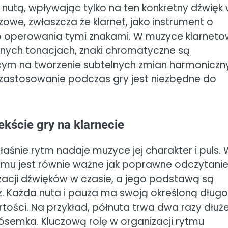
nutą, wpływając tylko na ten konkretny dźwięk
uczowe, zwłaszcza że klarnet, jako instrument o
 operowania tymi znakami. W muzyce klarnetow
żnych tonacjach, znaki chromatyczne są
ym na tworzenie subtelnych zmian harmoniczn
 zastosowanie podczas gry jest niezbędne do
kście gry na klarnecie
aśnie rytm nadaje muzyce jej charakter i puls.
rytmu jest równie ważne jak poprawne odczytani
acji dźwięków w czasie, a jego podstawą są
z. Każda nuta i pauza ma swoją określoną długo
ości. Na przykład, półnuta trwa dwa razy dłużej
 ósemka. Kluczową rolę w organizacji rytmu