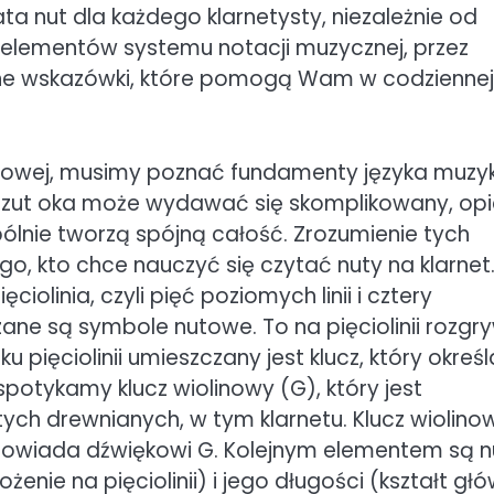
 nut dla każdego klarnetysty, niezależnie od
lementów systemu notacji muzycznej, przez
yczne wskazówki, które pomogą Wam w codziennej
netowej, musimy poznać fundamenty języka muzyk
 rzut oka może wydawać się skomplikowany, opi
pólnie tworzą spójną całość. Zrozumienie tych
o, kto chce nauczyć się czytać nuty na klarnet
iolinia, czyli pięć poziomych linii i cztery
zane są symbole nutowe. To na pięciolinii rozgr
 pięciolinii umieszczany jest klucz, który określ
spotykamy klucz wiolinowy (G), który jest
ch drewnianych, w tym klarnetu. Klucz wiolino
 odpowiada dźwiękowi G. Kolejnym elementem są n
nie na pięciolinii) i jego długości (kształt głów