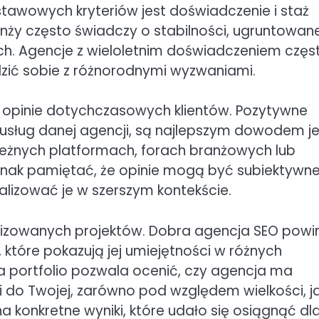
tawowych kryteriów jest doświadczenie i staż
nży często świadczy o stabilności, ugruntowane
ch. Agencje z wieloletnim doświadczeniem częs
adzić sobie z różnorodnymi wyzwaniami.
i opinie dotychczasowych klientów. Pozytywne
z usług danej agencji, są najlepszym dowodem je
ależnych platformach, forach branżowych lub
dnak pamiętać, że opinie mogą być subiektywne
lizować je w szerszym kontekście.
alizowanych projektów. Dobra agencja SEO powi
tóre pokazują jej umiejętności w różnych
za portfolio pozwala ocenić, czy agencja ma
do Twojej, zarówno pod względem wielkości, ja
a konkretne wyniki, które udało się osiągnąć dl