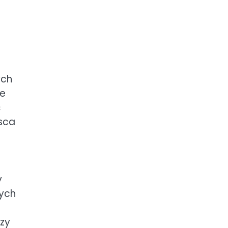
ych
ie
ć
jsca
y
nych
czy