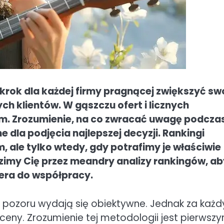
krok dla każdej firmy pragnącej zwiększyć sw
h klientów. W gąszczu ofert i licznych
ym. Zrozumienie, na co zwracać uwagę podcza
e dla podjęcia najlepszej decyzji. Rankingi
 ale tylko wtedy, gdy potrafimy je właściwie
imy Cię przez meandry analizy rankingów, a
era do współpracy.
e z pozoru wydają się obiektywne. Jednak za każ
ceny. Zrozumienie tej metodologii jest pierwsz