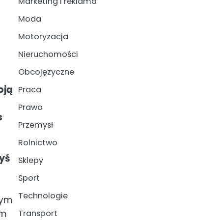
Marketing i reklama
Moda
Motoryzacja
Nieruchomości
Obcojęzyczne
oją
Praca
Prawo
s
Przemysł
Rolnictwo
byś
Sklepy
Sport
Technologie
dym
ym
Transport