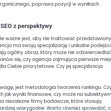
u organicznego, poprawa pozycji w wynikach
i SEO z perspektywy
kle ważne jest, aby nie traktować przedstawion
cja ma swoją specjalizację i unikalne podejśc
ają ogólny obraz, który może nie odzwierciedla
tanów się, czy agencja zajmująca pierwsze mie
dla Ciebie priorytetowe. Czy jej specjalizacja
wagę, jest metodologia tworzenia rankingu. Cz
ch jak wyniki finansowe, czy może na subiektyw
z niezależne firmy badawcze, które stosują
bardziej wiarygodne. Warto również sprawdzić, 