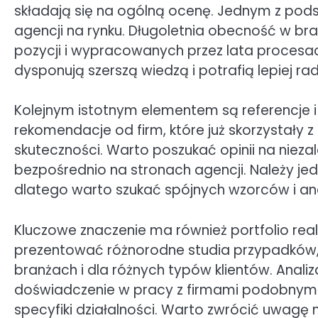
składają się na ogólną ocenę. Jednym z pods
agencji na rynku. Długoletnia obecność w bra
pozycji i wypracowanych przez lata procesa
dysponują szerszą wiedzą i potrafią lepiej r
Kolejnym istotnym elementem są referencje 
rekomendacje od firm, które już skorzystały 
skuteczności. Warto poszukać opinii na niez
bezpośrednio na stronach agencji. Należy je
dlatego warto szukać spójnych wzorców i ana
Kluczowe znaczenie ma również portfolio re
prezentować różnorodne studia przypadków, k
branżach i dla różnych typów klientów. Anali
doświadczenie w pracy z firmami podobnymi 
specyfiki działalności. Warto zwrócić uwagę n