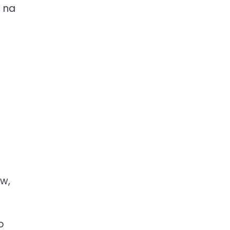
 na
ów,
o