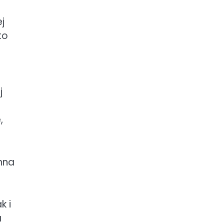
j
to
j
,
nna
k i
a