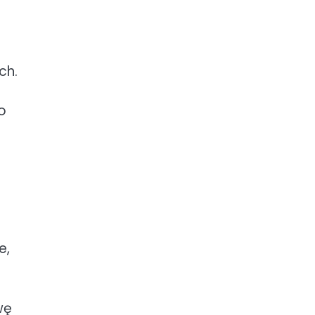
ch.
o
e,
wę