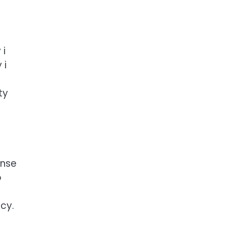
 i
 i
ty
anse
o
cy.