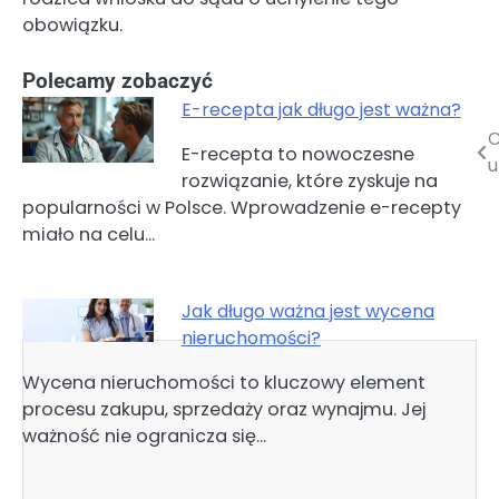
obowiązku.
Polecamy zobaczyć
E-recepta jak długo jest ważna?
C
Nawigacja
E-recepta to nowoczesne
u
rozwiązanie, które zyskuje na
wpisu
popularności w Polsce. Wprowadzenie e-recepty
miało na celu…
Jak długo ważna jest wycena
nieruchomości?
Wycena nieruchomości to kluczowy element
procesu zakupu, sprzedaży oraz wynajmu. Jej
ważność nie ogranicza się…