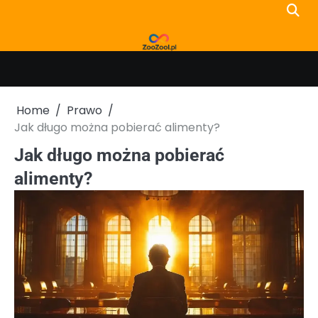
Skip
to
content
Home
Prawo
Jak długo można pobierać alimenty?
Jak długo można pobierać
alimenty?