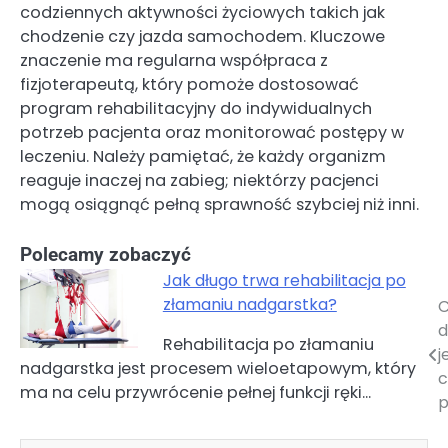
codziennych aktywności życiowych takich jak
chodzenie czy jazda samochodem. Kluczowe
znaczenie ma regularna współpraca z
fizjoterapeutą, który pomoże dostosować
program rehabilitacyjny do indywidualnych
potrzeb pacjenta oraz monitorować postępy w
leczeniu. Należy pamiętać, że każdy organizm
reaguje inaczej na zabieg; niektórzy pacjenci
mogą osiągnąć pełną sprawność szybciej niż inni.
Polecamy zobaczyć
Jak długo trwa rehabilitacja po
złamaniu nadgarstka?
C
Nawigacja
d
Rehabilitacja po złamaniu
wpisu
j
nadgarstka jest procesem wieloetapowym, który
c
ma na celu przywrócenie pełnej funkcji ręki…
p