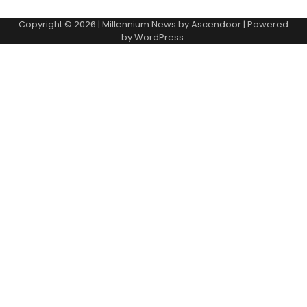
Copyright © 2026
| Millennium News by
Ascendoor
| Powered
by
WordPress
.