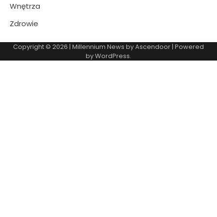
Wnętrza
Zdrowie
Copyright © 2026
| Millennium News by
Ascendoor
| Powered
by
WordPress
.