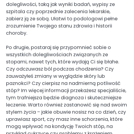
dolegliwości, taką jak wyniki badań, wypisy ze
szpitala czy poprzednie zalecenia lekarskie,
zabierz ją ze sobą. Ułatwi to podologowi pełne
zrozumienie Twojego stanu zdrowia i historii
choroby.
Po drugie, postaraj się przypomnieć sobie o
wszystkich dolegliwościach związanych ze
stopami, nawet tych, które wydają Ci się błahe.
Czy odczuwasz ból podczas chodzenia? Czy
zauważyłeś zmiany w wyglądzie skóry lub
paznokci? Czy cierpisz na nadmierną potliwość
stóp? Im więcej informacji przekażesz specjaliście,
tym trafniejsza będzie diagnoza i skuteczniejsze
leczenie. Warto również zastanowić się nad swoim
stylem życia – jakie obuwie nosisz na co dzień, czy
uprawiasz sport, czy masz inne schorzenia, które
mogą wpływać na kondycję Twoich stóp, na
przykład cukrzycę czy problemy z krążeniem.