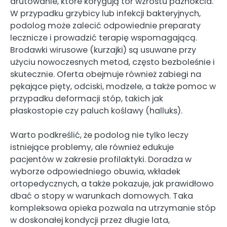
drutowanie, które korygują tor wzrostu paznokcia.
W przypadku grzybicy lub infekcji bakteryjnych,
podolog może zalecić odpowiednie preparaty
lecznicze i prowadzić terapię wspomagającą.
Brodawki wirusowe (kurzajki) są usuwane przy
użyciu nowoczesnych metod, często bezboleśnie i
skutecznie. Oferta obejmuje również zabiegi na
pękające pięty, odciski, modzele, a także pomoc w
przypadku deformacji stóp, takich jak
płaskostopie czy paluch koślawy (halluks).
Warto podkreślić, że podolog nie tylko leczy
istniejące problemy, ale również edukuje
pacjentów w zakresie profilaktyki. Doradza w
wyborze odpowiedniego obuwia, wkładek
ortopedycznych, a także pokazuje, jak prawidłowo
dbać o stopy w warunkach domowych. Taka
kompleksowa opieka pozwala na utrzymanie stóp
w doskonałej kondycji przez długie lata,