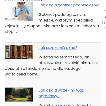
Jak działa gabinet podologiczny?
P
Nawigacja
Gabinet podologiczny to
c
miejsce, w którym specjaliści
wpisu
s
zajmują się diagnostyką oraz leczeniem schorzeń
t
stóp i…
s
Jak uszczelnić okna?
Wiedza na temat tego, jak
efektywnie uszczelnić okna, jest
absolutnie fundamentalna dla każdego
właściciela domu…
Jak działa wózek na wąż
ogrodowy?
Wózek na wąż ogrodowy to