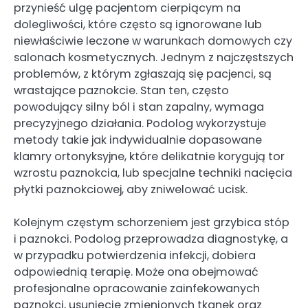
przynieść ulgę pacjentom cierpiącym na
dolegliwości, które często są ignorowane lub
niewłaściwie leczone w warunkach domowych czy
salonach kosmetycznych. Jednym z najczęstszych
problemów, z którym zgłaszają się pacjenci, są
wrastające paznokcie. Stan ten, często
powodujący silny ból i stan zapalny, wymaga
precyzyjnego działania. Podolog wykorzystuje
metody takie jak indywidualnie dopasowane
klamry ortonyksyjne, które delikatnie korygują tor
wzrostu paznokcia, lub specjalne techniki nacięcia
płytki paznokciowej, aby zniwelować ucisk.
Kolejnym częstym schorzeniem jest grzybica stóp
i paznokci. Podolog przeprowadza diagnostykę, a
w przypadku potwierdzenia infekcji, dobiera
odpowiednią terapię. Może ona obejmować
profesjonalne opracowanie zainfekowanych
paznokci, usunięcie zmienionych tkanek oraz