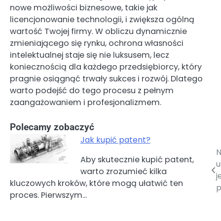
nowe możliwości biznesowe, takie jak
licencjonowanie technologii, i zwiększa ogólną
wartość Twojej firmy. W obliczu dynamicznie
zmieniającego się rynku, ochrona własności
intelektualnej staje się nie luksusem, lecz
koniecznością dla każdego przedsiębiorcy, który
pragnie osiągnąć trwały sukces i rozwój. Dlatego
warto podejść do tego procesu z pełnym
zaangażowaniem i profesjonalizmem.
Polecamy zobaczyć
Jak kupić patent?
N
Nawigacja
Aby skutecznie kupić patent,
u
warto zrozumieć kilka
wpisu
j
kluczowych kroków, które mogą ułatwić ten
p
proces. Pierwszym…