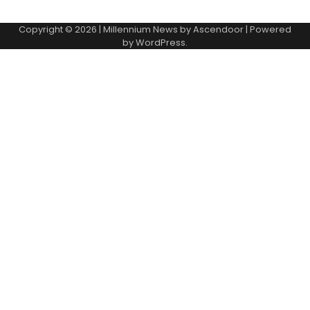
Copyright © 2026
| Millennium News by
Ascendoor
| Powered
by
WordPress
.