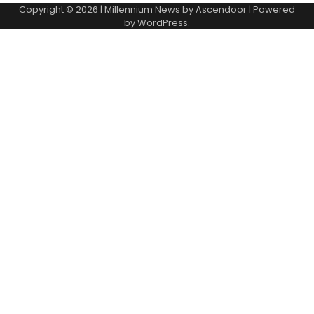
Copyright © 2026
| Millennium News by
Ascendoor
| Powered
by
WordPress
.