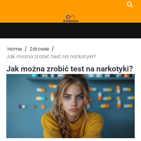
Skip
to
content
Home
Zdrowie
Jak można zrobić test na narkotyki?
Jak można zrobić test na narkotyki?