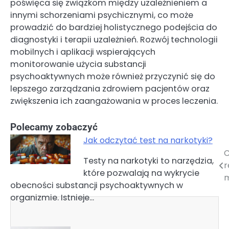
poświęca się związkom między uzależnieniem a
innymi schorzeniami psychicznymi, co może
prowadzić do bardziej holistycznego podejścia do
diagnostyki i terapii uzależnień. Rozwój technologii
mobilnych i aplikacji wspierających
monitorowanie użycia substancji
psychoaktywnych może również przyczynić się do
lepszego zarządzania zdrowiem pacjentów oraz
zwiększenia ich zaangażowania w proces leczenia.
Polecamy zobaczyć
Jak odczytać test na narkotyki?
C
Nawigacja
Testy na narkotyki to narzędzia,
r
które pozwalają na wykrycie
wpisu
m
obecności substancji psychoaktywnych w
organizmie. Istnieje…