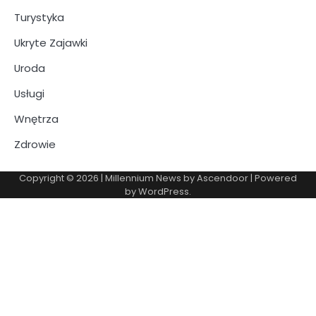
Turystyka
Ukryte Zajawki
Uroda
Usługi
Wnętrza
Zdrowie
Copyright © 2026
| Millennium News by
Ascendoor
| Powered
by
WordPress
.