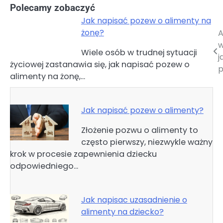
Polecamy zobaczyć
Jak napisać pozew o alimenty na
żonę?
A
Nawigacja
w
Wiele osób w trudnej sytuacji
wpisu
j
życiowej zastanawia się, jak napisać pozew o
p
alimenty na żonę,…
Jak napisać pozew o alimenty?
Złożenie pozwu o alimenty to
często pierwszy, niezwykle ważny
krok w procesie zapewnienia dziecku
odpowiedniego…
Jak napisac uzasadnienie o
alimenty na dziecko?