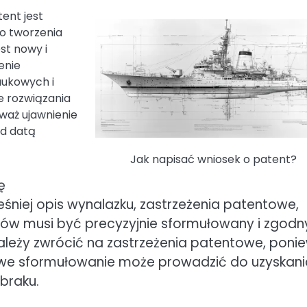
ent jest
do tworzenia
st nowy i
enie
aukowych i
e rozwiązania
eważ ujawnienie
ed datą
Jak napisać wniosek o patent?
ę
niej opis wynalazku, zastrzeżenia patentowe,
ntów musi być precyzyjnie sformułowany i zgodn
eży zwrócić na zastrzeżenia patentowe, poni
ściwe sformułowanie może prowadzić do uzyskan
braku.