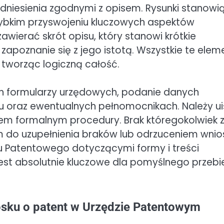
dniesienia zgodnymi z opisem. Rysunki stanowi
zybkim przyswojeniu kluczowych aspektów
wierać skrót opisu, który stanowi krótkie
zapoznanie się z jego istotą. Wszystkie te elem
 tworząc logiczną całość.
ch formularzy urzędowych, podanie danych
u oraz ewentualnych pełnomocnikach. Należy ui
em formalnym procedury. Brak któregokolwiek 
o uzupełnienia braków lub odrzuceniem wnios
u Patentowego dotyczącymi formy i treści
est absolutnie kluczowe dla pomyślnego przebi
osku o patent w Urzędzie Patentowym