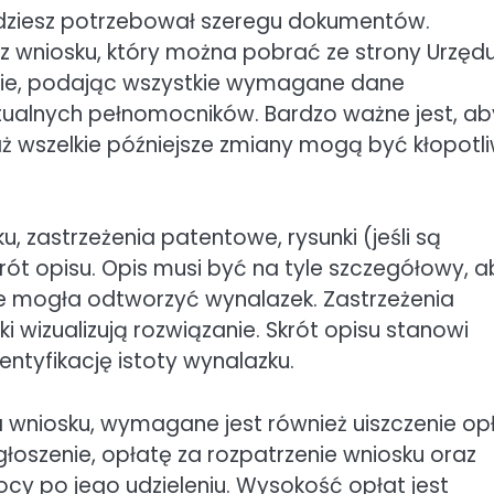
ędziesz potrzebował szeregu dokumentów.
wniosku, który można pobrać ze strony Urzęd
nie, podając wszystkie wymagane dane
ualnych pełnomocników. Bardzo ważne jest, ab
ż wszelkie późniejsze zmiany mogą być kłopotli
, zastrzeżenia patentowe, rysunki (jeśli są
rót opisu. Opis musi być na tyle szczegółowy, a
e mogła odtworzyć wynalazek. Zastrzeżenia
 wizualizują rozwiązanie. Skrót opisu stanowi
ntyfikację istoty wynalazku.
a wniosku, wymagane jest również uiszczenie op
łoszenie, opłatę za rozpatrzenie wniosku oraz
y po jego udzieleniu. Wysokość opłat jest