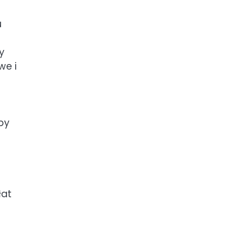
u
y
we i
by
łat