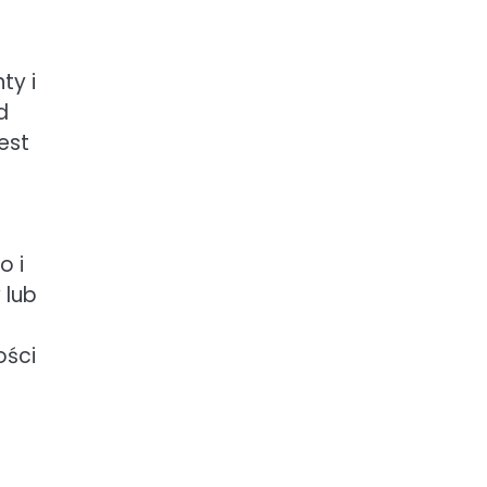
ty i
d
est
o i
 lub
ości