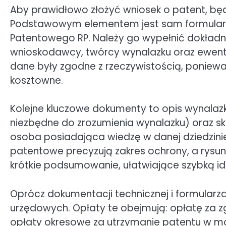
Aby prawidłowo złożyć wniosek o patent, b
Podstawowym elementem jest sam formularz 
Patentowego RP. Należy go wypełnić dokład
wnioskodawcy, twórcy wynalazku oraz ewent
dane były zgodne z rzeczywistością, poniewa
kosztowne.
Kolejne kluczowe dokumenty to opis wynalazku
niezbędne do zrozumienia wynalazku) oraz sk
osoba posiadająca wiedzę w danej dziedzini
patentowe precyzują zakres ochrony, a rysunki
krótkie podsumowanie, ułatwiające szybką ide
Oprócz dokumentacji technicznej i formularz
urzędowych. Opłaty te obejmują: opłatę za zg
opłaty okresowe za utrzymanie patentu w moc