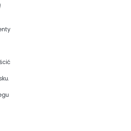
ą
enty
ścić
z
ku.
egu