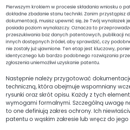
Pierwszym krokiem w procesie składania wniosku o pat
dokładne zbadanie stanu techniki. Zanim przystąpisz 
dokumentacji, musisz upewnić się, że Twój wynalazek je
posiada poziom wynalazczy. Oznacza to przeprowadz
przeszukiwania baz danych patentowych, publikacji n
innych dostępnych źródeł, aby sprawdzić, czy podobn
nie zostały już ujawnione. Ten etap jest kluczowy, poni
identycznego lub bardzo podobnego rozwiązania prz
zgłoszenia uniemożliwi uzyskanie patentu.
Następnie należy przygotować dokumentacj
techniczną, która obejmuje wspomniany wcześ
rysunki oraz skrót opisu. Każdy z tych eleme
wymogami formalnymi. Szczególną uwagę nal
to one definiują zakres ochrony. Ich niewła
patentu o wąskim zakresie lub wręcz do jego 