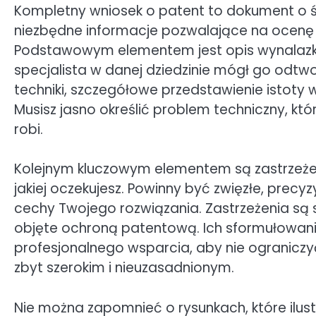
Kompletny wniosek o patent to dokument o ści
niezbędne informacje pozwalające na ocenę
Podstawowym elementem jest opis wynalazku,
specjalista w danej dziedzinie mógł go odtwo
techniki, szczegółowe przedstawienie istoty wy
Musisz jasno określić problem techniczny, któ
robi.
Kolejnym kluczowym elementem są zastrzeżen
jakiej oczekujesz. Powinny być zwięzłe, precy
cechy Twojego rozwiązania. Zastrzeżenia są 
objęte ochroną patentową. Ich sformułowan
profesjonalnego wsparcia, aby nie ograniczyć
zbyt szerokim i nieuzasadnionym.
Nie można zapomnieć o rysunkach, które ilustr