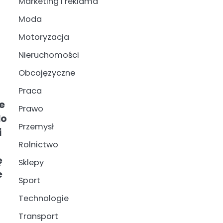
Marketing i reklama
Moda
Motoryzacja
Nieruchomości
Obcojęzyczne
Praca
e
Prawo
do
Przemysł
i
Rolnictwo
ę
Sklepy
e
Sport
Technologie
Transport