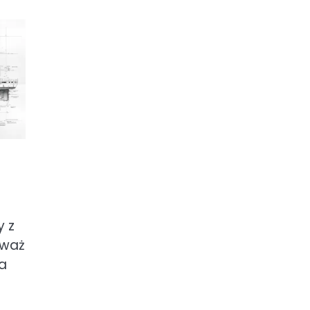
y z
eważ
ia