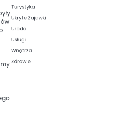
Turystyka
były
Ukryte Zajawki
któw
Uroda
o
Usługi
Wnętrza
Zdrowie
wimy
nego