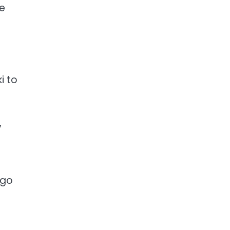
ie
i to
,
 go