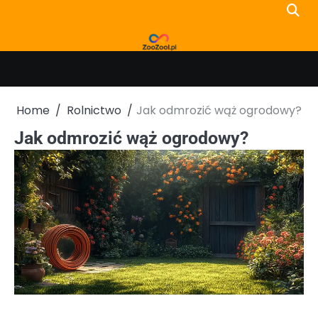
Skip
to
content
Home
Rolnictwo
Jak odmrozić wąż ogrodowy?
Jak odmrozić wąż ogrodowy?