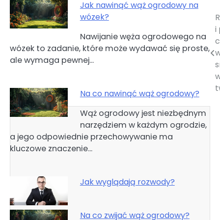
Jak nawinąć wąż ogrodowy na
wózek?
R
Nawigacja
i
Nawijanie węża ogrodowego na
wpisu
c
wózek to zadanie, które może wydawać się proste,
w
ale wymaga pewnej…
s
w
t
Na co nawinąć wąż ogrodowy?
Wąż ogrodowy jest niezbędnym
narzędziem w każdym ogrodzie,
a jego odpowiednie przechowywanie ma
kluczowe znaczenie…
Jak wyglądają rozwody?
Na co zwijać wąż ogrodowy?