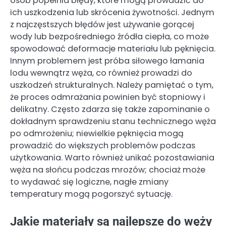
osób popełnia błędy, które mogą prowadzić do
ich uszkodzenia lub skrócenia żywotności. Jednym
z najczęstszych błędów jest używanie gorącej
wody lub bezpośredniego źródła ciepła, co może
spowodować deformacje materiału lub pęknięcia.
Innym problemem jest próba siłowego łamania
lodu wewnątrz węża, co również prowadzi do
uszkodzeń strukturalnych. Należy pamiętać o tym,
że proces odmrażania powinien być stopniowy i
delikatny. Często zdarza się także zapominanie o
dokładnym sprawdzeniu stanu technicznego węża
po odmrożeniu; niewielkie pęknięcia mogą
prowadzić do większych problemów podczas
użytkowania. Warto również unikać pozostawiania
węża na słońcu podczas mrozów; chociaż może
to wydawać się logiczne, nagłe zmiany
temperatury mogą pogorszyć sytuację.
Jakie materiały są najlepsze do węży