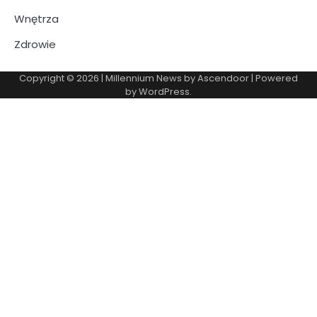
Wnętrza
Zdrowie
Copyright © 2026
| Millennium News by
Ascendoor
| Powered
by
WordPress
.