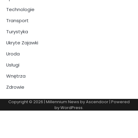
Technologie
Transport
Turystyka
Ukryte Zajawki
Uroda
Usługi
Wnętrza
Zdrowie
Copyright © 2026
| Millennium News by
Ascendoor
| Powered
by
WordPress
.