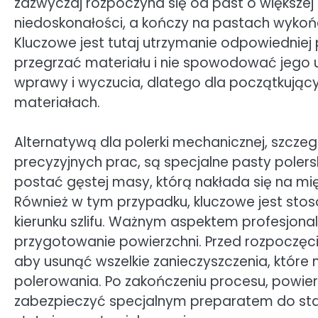
zazwyczaj rozpoczyna się od past o większej 
niedoskonałości, a kończy na pastach wykońc
Kluczowe jest tutaj utrzymanie odpowiedniej 
przegrzać materiału i nie spowodować jego 
wprawy i wyczucia, dlatego dla początkujący
materiałach.
Alternatywą dla polerki mechanicznej, szczeg
precyzyjnych prac, są specjalne pasty poler
postać gęstej masy, którą nakłada się na mięk
Również w tym przypadku, kluczowe jest stos
kierunku szlifu. Ważnym aspektem profesjona
przygotowanie powierzchni. Przed rozpoczęcie
aby usunąć wszelkie zanieczyszczenia, któr
polerowania. Po zakończeniu procesu, powier
zabezpieczyć specjalnym preparatem do stali