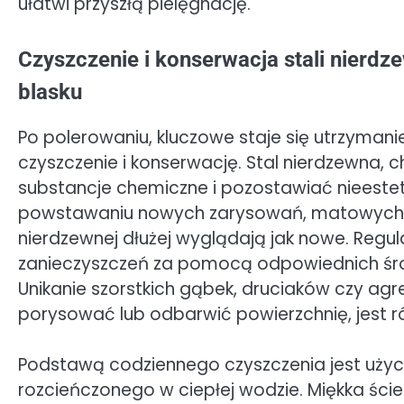
ułatwi przyszłą pielęgnację.
Czyszczenie i konserwacja stali nierdz
blasku
Po polerowaniu, kluczowe staje się utrzymani
czyszczenie i konserwację. Stal nierdzewna,
substancje chemiczne i pozostawiać nieeste
powstawaniu nowych zarysowań, matowych pla
nierdzewnej dłużej wyglądają jak nowe. Regula
zanieczyszczeń za pomocą odpowiednich śro
Unikanie szorstkich gąbek, druciaków czy a
porysować lub odbarwić powierzchnię, jest r
Podstawą codziennego czyszczenia jest uży
rozcieńczonego w ciepłej wodzie. Miękka ści