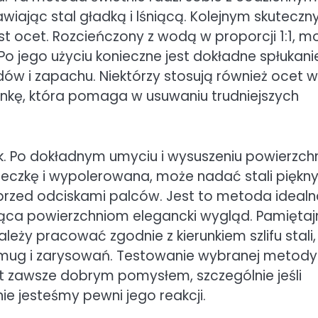
ając stal gładką i lśniącą. Kolejnym skuteczn
 ocet. Rozcieńczony z wodą w proporcji 1:1, m
o jego użyciu konieczne jest dokładne spłukani
ów i zapachu. Niektórzy stosują również ocet w
nkę, która pomaga w usuwaniu trudniejszych
k. Po dokładnym umyciu i wysuszeniu powierzchn
ereczkę i wypolerowana, może nadać stali piękny
 przed odciskami palców. Jest to metoda ideal
ąca powierzchniom elegancki wygląd. Pamiętaj
eży pracować zgodnie z kierunkiem szlifu stali,
mug i zarysowań. Testowanie wybranej metody
 zawsze dobrym pomysłem, szczególnie jeśli
e jesteśmy pewni jego reakcji.