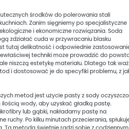
skutecznych środków do polerowania stali
 kuchniach. Zanim sięgniemy po specjalistyczne
kologiczne i ekonomiczne rozwiązania. Soda
ogą zdziałać cuda w przywracaniu blasku
t tutaj delikatność i odpowiednie zastosowani
iewłaściwej techniki może prowadzić do powst
wale niszczą estetykę materiału. Dlatego tak wa
od i dostosować je do specyfiki problemu, z ja
szych metod jest użycie pasty z sody oczyszczon
ilością wody, aby uzyskać gładką pastę.
ikrofibry lub gąbki, nakładamy pastę na
ne ruchy. Po kilku minutach przecierania, spłuku
. Ta metoda świetnie radzi sobie z codziennym