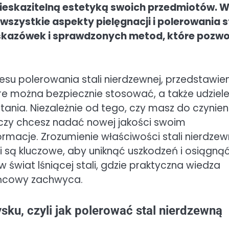
 nieskazitelną estetyką swoich przedmiotów. 
zystkie aspekty pielęgnacji i polerowania st
skazówek i sprawdzonych metod, które pozwo
esu polerowania stali nierdzewnej, przedstawie
óre można bezpiecznie stosować, a także udziele
tania. Niezależnie od tego, czy masz do czynien
czy chcesz nadać nowej jakości swoim
rmacje. Zrozumienie właściwości stali nierdzew
i są kluczowe, aby uniknąć uszkodzeń i osiągną
w świat lśniącej stali, gdzie praktyczna wiedza
końcowy zachwyca.
u, czyli jak polerować stal nierdzewną