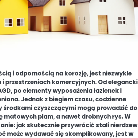
cią i odpornością na korozję, jest niezwykle
i przestrzeniach komercyjnych. Od eleganck
AGD, po elementy wyposażenia łazienek i
eniona. Jednak z biegiem czasu, codzienne
zy środkami czyszczącymi mogą prowadzić do
się matowych plam, a nawet drobnych rys. W
anie: jak skutecznie przywrócić stali nierdzew
choć może wydawać się skomplikowany, jest w