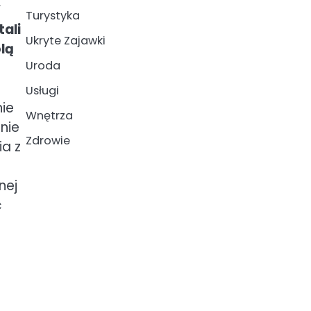
W
Turystyka
ali
Ukryte Zajawki
lą
Uroda
Usługi
nie
Wnętrza
nie
Zdrowie
ia z
nej
ć