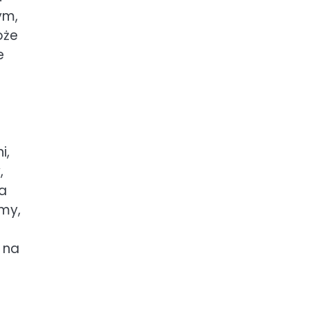
ym,
oże
e
i,
,
na
my,
 na