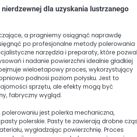
 nierdzewnej dla uzyskania lustrzanego
czające, a pragniemy osiągnąć naprawdę
o sięgnąć po profesjonalne metody polerowania
ecjalistyczne narzędzia i preparaty, które pozwa
sowań i nadanie powierzchni idealnie gładkiej
obejmuje wieloetapowy proces, wykorzystujący
stopniowo podnosi poziom połysku. Jest to
ajomości sprzętu, ale efekty mogą być
tny, fabryczny wygląd.
olerowaniu jest polerka mechaniczna,
asty polerskie. Pasty te zawierają drobne cząs
teriału, wygładzając powierzchnię. Proces