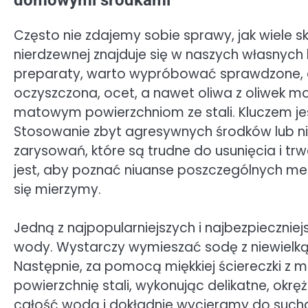
domowymi środkami
Często nie zdajemy sobie sprawy, jak wiele 
nierdzewnej znajduje się w naszych własnych
preparaty, warto wypróbować sprawdzone, e
oczyszczona, ocet, a nawet oliwa z oliwek m
matowym powierzchniom ze stali. Kluczem jes
Stosowanie zbyt agresywnych środków lub n
zarysowań, które są trudne do usunięcia i tr
jest, aby poznać niuanse poszczególnych met
się mierzymy.
Jedną z najpopularniejszych i najbezpieczniej
wody. Wystarczy wymieszać sodę z niewielką 
Następnie, za pomocą miękkiej ściereczki z m
powierzchnię stali, wykonując delikatne, okręż
całość wodą i dokładnie wycieramy do sucha