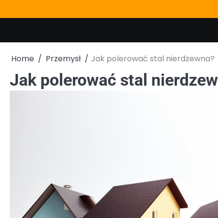
Skip
to
content
Home
Przemysł
Jak polerować stal nierdzewna?
Jak polerować stal nierdze