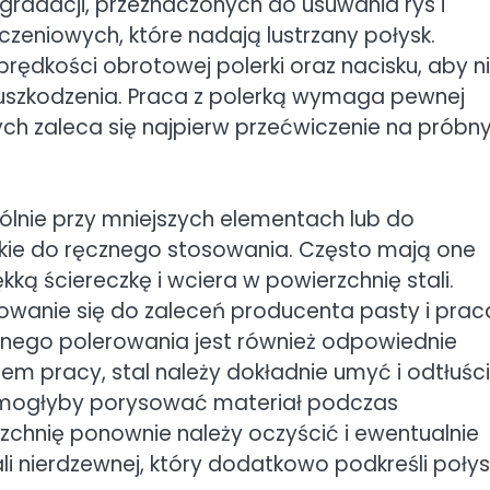
gradacji, przeznaczonych do usuwania rys i
zeniowych, które nadają lustrzany połysk.
prędkości obrotowej polerki oraz nacisku, aby n
uszkodzenia. Praca z polerką wymaga pewnej
ch zaleca się najpierw przećwiczenie na próbn
ólnie przy mniejszych elementach lub do
skie do ręcznego stosowania. Często mają one
ką ściereczkę i wciera w powierzchnię stali.
owanie się do zaleceń producenta pasty i prac
lnego polerowania jest również odpowiednie
m pracy, stal należy dokładnie umyć i odtłuści
e mogłyby porysować materiał podczas
zchnię ponownie należy oczyścić i ewentualnie
 nierdzewnej, który dodatkowo podkreśli połysk