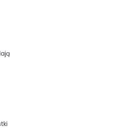
lają
tki