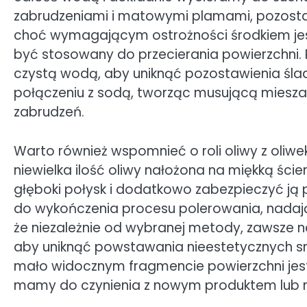
zabrudzeniami i matowymi plamami, pozostawi
choć wymagającym ostrożności środkiem jest
być stosowany do przecierania powierzchni. P
czystą wodą, aby uniknąć pozostawienia ślad
połączeniu z sodą, tworząc musującą miesza
zabrudzeń.
Warto również wspomnieć o roli oliwy z oliwe
niewielka ilość oliwy nałożona na miękką ści
głęboki połysk i dodatkowo zabezpieczyć ją
do wykończenia procesu polerowania, nadaj
że niezależnie od wybranej metody, zawsze nal
aby uniknąć powstawania nieestetycznych s
mało widocznym fragmencie powierzchni jest
mamy do czynienia z nowym produktem lub ni