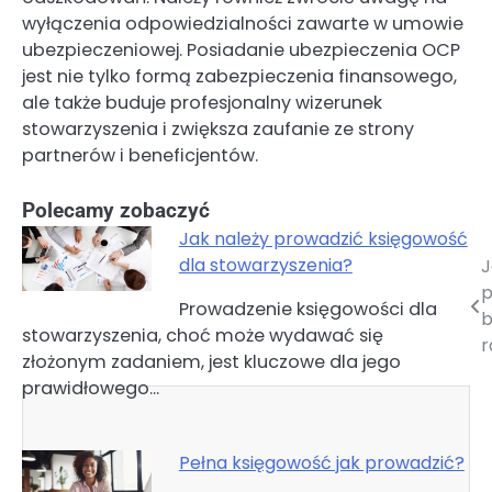
wyłączenia odpowiedzialności zawarte w umowie
ubezpieczeniowej. Posiadanie ubezpieczenia OCP
jest nie tylko formą zabezpieczenia finansowego,
ale także buduje profesjonalny wizerunek
stowarzyszenia i zwiększa zaufanie ze strony
partnerów i beneficjentów.
Polecamy zobaczyć
Jak należy prowadzić księgowość
dla stowarzyszenia?
J
Nawigacja
p
Prowadzenie księgowości dla
wpisu
b
stowarzyszenia, choć może wydawać się
r
złożonym zadaniem, jest kluczowe dla jego
prawidłowego…
Pełna księgowość jak prowadzić?