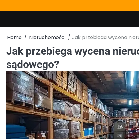
Skip
to
content
Home
Nieruchomości
Jak przebiega wycena nie
Jak przebiega wycena nieru
sądowego?