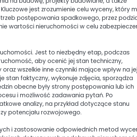
nia na budowę, projekty budowlane, a także
Kluczowe jest zrozumienie celu wyceny, który 
potrzeb postępowania spadkowego, przez podzia
ie wartości nieruchomości w celu zabezpiecze
eruchomości. Jest to niezbędny etap, podczas
ruchomość, aby ocenić jej stan techniczny,
y oraz wszelkie inne czynniki mające wpływ na je
e stan faktyczny, wykonuje zdjęcia, sporządza
ględzin obecne były strony postępowania lub ich
ocesu i możliwość zadawania pytań. Po
tkowe analizy, na przykład dotyczące stanu
czy potencjału rozwojowego.
wych i zastosowanie odpowiednich metod wyce