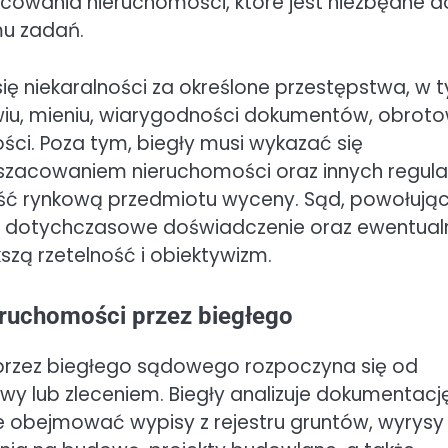
wania nieruchomości, które jest niezbędne d
u zadań.
 niekaralności za określone przestępstwa, w 
wiu, mieniu, wiarygodności dokumentów, obroto
i. Poza tym, biegły musi wykazać się
zacowaniem nieruchomości oraz innych regulac
ść rynkową przedmiotu wyceny. Sąd, powołują
je, dotychczasowe doświadczenie oraz ewentual
szą rzetelność i obiektywizm.
eruchomości przez biegłego
przez biegłego sądowego rozpoczyna się od
y lub zleceniem. Biegły analizuje dokumentacj
e obejmować wypisy z rejestru gruntów, wyrysy