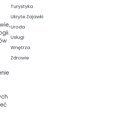
Turystyka
Ukryte Zajawki
wie,
Uroda
gii.
Usługi
sów
Wnętrza
Zdrowie
enie
ych
ieć