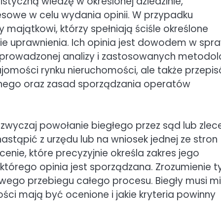
styczną wiedzę w określonej dziedzinie,
sowe w celu wydania opinii. W przypadku
majątkowi, którzy spełniają ściśle określone
nie uprawnienia. Ich opinia jest dowodem w spra
zeprowadzonej analizy i zastosowanych metodolo
jomości rynku nieruchomości, ale także przepi
nego oraz zasad sporządzania operatów
zwyczaj powołanie biegłego przez sąd lub zlec
tąpić z urzędu lub na wniosek jednej ze stron
nie, które precyzyjnie określa zakres jego
którego opinia jest sporządzana. Zrozumienie t
wego przebiegu całego procesu. Biegły musi m
ści mają być ocenione i jakie kryteria powinny