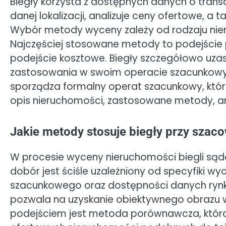
Biegły korzysta z dostępnych danych o tra
danej lokalizacji, analizuje ceny ofertowe, a
Wybór metody wyceny zależy od rodzaju nie
Najczęściej stosowane metody to podejści
podejście kosztowe. Biegły szczegółowo uzas
zastosowania w swoim operacie szacunkowym. 
sporządza formalny operat szacunkowy, któr
opis nieruchomości, zastosowane metody, an
Jakie metody stosuje biegły przy szac
W procesie wyceny nieruchomości biegli sąd
dobór jest ściśle uzależniony od specyfiki w
szacunkowego oraz dostępności danych ryn
pozwala na uzyskanie obiektywnego obrazu w
podejściem jest metoda porównawcza, która 