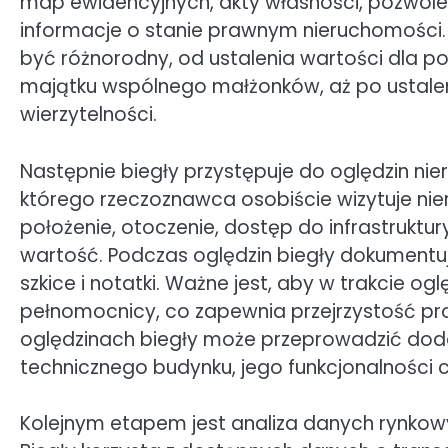
map ewidencyjnych, akty własności, pozwole
informacje o stanie prawnym nieruchomości. 
być różnorodny, od ustalenia wartości dla 
majątku wspólnego małżonków, aż po ustalen
wierzytelności.
Następnie biegły przystępuje do oględzin ni
którego rzeczoznawca osobiście wizytuje nie
położenie, otoczenie, dostęp do infrastruktur
wartość. Podczas oględzin biegły dokumentuj
szkice i notatki. Ważne jest, aby w trakcie o
pełnomocnicy, co zapewnia przejrzystość pr
oględzinach biegły może przeprowadzić doda
technicznego budynku, jego funkcjonalności 
Kolejnym etapem jest analiza danych rynko