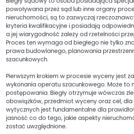
Biegły sądowy to osoba posiadająca specjali
powoływana przez sąd lub inne organy proce
nieruchomości, są to zazwyczaj rzeczoznawcy 
kryteria kwalifikacyjne i posiadają odpowied
a jej wiarygodność zależy od rzetelności pr
Proces ten wymaga od biegłego nie tylko zna
prawa budowlanego, planowania przestrzen
szacunkowych.
Pierwszym krokiem w procesie wyceny jest za
wykonania operatu szacunkowego. Może to nas
postępowania. Biegły otrzymuje wówczas zlece
obowiązków, przedmiot wyceny oraz cel, dla 
wytycznych jest fundamentalne dla prawidło
jasność co do tego, jakie aspekty nieruchomo
zostać uwzględnione.