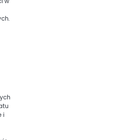
i w
ych.
rych
atu
 i