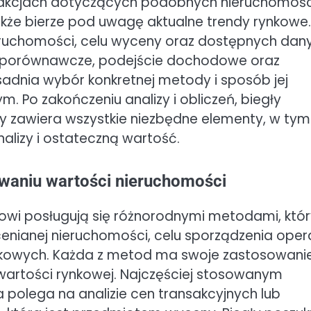
nsakcjach dotyczących podobnych nieruchomośc
 także bierze pod uwagę aktualne trendy rynkowe.
ruchomości, celu wyceny oraz dostępnych dan
e porównawcze, podejście dochodowe oraz
adnia wybór konkretnej metody i sposób jej
Po zakończeniu analizy i obliczeń, biegły
y zawiera wszystkie niezbędne elementy, w tym
alizy i ostateczną wartość.
owaniu wartości nieruchomości
owi posługują się różnorodnymi metodami, któ
ycenianej nieruchomości, celu sporządzenia oper
kowych. Każda z metod ma swoje zastosowanie
artości rynkowej. Najczęściej stosowanym
polega na analizie cen transakcyjnych lub