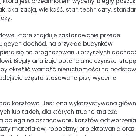
 która jest przedmiotem wyceny. Biegły poszuk
k lokalizacja, wielkość, stan techniczny, standa
aży.
owe, które znajduje zastosowanie przede
ujących dochód, na przykład budynków
piera się na prognozowaniu przyszłych dochod
owi. Biegły analizuje potencjalne czynsze, stop
 aby określić wartość nieruchomości na podstaw
 podejście często stosowane przy wycenie
da kosztowa. Jest ona wykorzystywana główn
lub takich, dla których trudno znaleźć
a polega na oszacowaniu kosztów odtworzenia
szty materiałów, robocizny, projektowania oraz