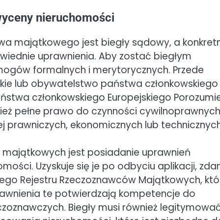
wyceny nieruchomości
a majątkowego jest biegły sądowy, a konkretn
iednie uprawnienia. Aby zostać biegłym
ogów formalnych i merytorycznych. Przede
kie lub obywatelstwo państwa członkowskiego 
 państwa członkowskiego Europejskiego Porozumi
nież pełne prawo do czynności cywilnoprawnyc
ej prawniczych, ekonomicznych lub technicznych
majątkowych jest posiadanie uprawnień
ści. Uzyskuje się je po odbyciu aplikacji, zdan
ego Rejestru Rzeczoznawców Majątkowych, któ
Uprawnienia te potwierdzają kompetencje do
zoznawczych. Biegły musi również legitymować