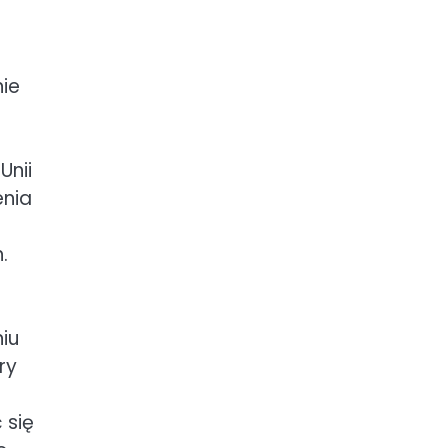
ie
Unii
enia
h
.
iu
ry
 się