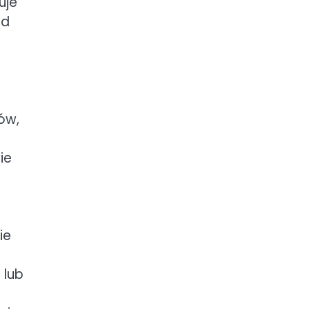
uje
rd
ów,
ę
ie
ie
 lub