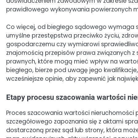
doświadczeniem zawodowym w zakresie szaco
prawidłowego wykonywania powierzonych m
Co więcej, od biegłego sądowego wymaga się
umyślne przestępstwa przeciwko życiu, zdro
gospodarczemu czy wymiarowi sprawiedliwośc
znajomością przepisów prawa związanych z s
prawnych, które mogą mieć wpływ na warto
biegłego, bierze pod uwagę jego kwalifikac
wcześniejsze opinie, aby zapewnić jak najwięk
Etapy procesu szacowania wartości ni
Proces szacowania wartości nieruchomości 
szczegółowego zapoznania się z aktami spraw
dostarczoną przez sąd lub strony, która moż