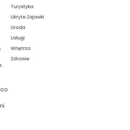
Turystyka
Ukryte Zajawki
Uroda
Usługi
h
Wnętrza
Zdrowie
.
ąco
mi