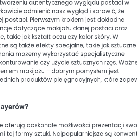
w tworzeniu autentycznego wyglądu postaci w
kowicie odmienić nasz wygląd i sprawić, że
j postaci. Pierwszym krokiem jest dokładne
encje dotyczące makijażu danej postaci oraz
 takie jak kształt oczu czy kolor skóry. W
ne są także efekty specjalne, takie jak sztuczne
onania możemy wykorzystać specjalistyczne
k konturowanie czy użycie sztucznych rzęs. Ważn
ożeniem makijażu – dobrym pomysłem jest
ednich produktów pielęgnacyjnych, które zape
playerów?
re oferują doskonałe możliwości prezentacji swo
i tej formy sztuki. Najpopularniejsze są konwen