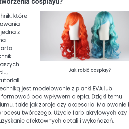
tworzenia cosplayu?
hnik, które
kowania
 jedna z
na
Warto
hnik
naszych
Jak robić cosplay?
iu,
toriali
echniką jest modelowanie z pianki EVA lub
 formować pod wpływem ciepła. Dzięki temu
u, takie jak zbroje czy akcesoria. Malowanie i
 procesu twórczego. Użycie farb akrylowych czy
uzyskanie efektownych detali i wykończeń.