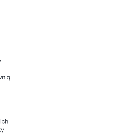
e
wnią
ich
ty