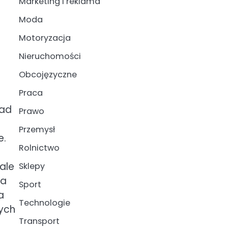
Marketing i reklama
Moda
Motoryzacja
Nieruchomości
Obcojęzyczne
Praca
nad
Prawo
Przemysł
e.
Rolnictwo
ale
Sklepy
na
Sport
a
Technologie
wych
Transport