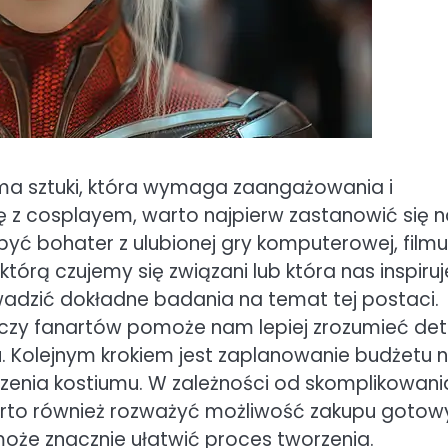
orma sztuki, która wymaga zaangażowania i
 z cosplayem, warto najpierw zastanowić się 
yć bohater z ulubionej gry komputerowej, filmu
tórą czujemy się związani lub która nas inspiruj
adzić dokładne badania na temat tej postaci.
cji czy fanartów pomoże nam lepiej zrozumieć det
. Kolejnym krokiem jest zaplanowanie budżetu 
zenia kostiumu. W zależności od skomplikowani
 Warto również rozważyć możliwość zakupu goto
może znacznie ułatwić proces tworzenia.