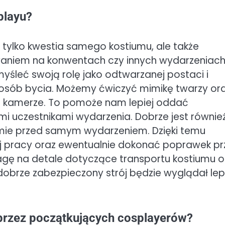
playu?
tylko kwestia samego kostiumu, ale także
waniem na konwentach czy innych wydarzeniac
śleć swoją rolę jako odtwarzanej postaci i
posób bycia. Możemy ćwiczyć mimikę twarzy or
na kamerze. To pomoże nam lepiej oddać
mi uczestnikami wydarzenia. Dobrze jest równie
mie przed samym wydarzeniem. Dzięki temu
ej pracy oraz ewentualnie dokonać poprawek p
gę na detale dotyczące transportu kostiumu o
rze zabezpieczony strój będzie wyglądał lepie
 przez początkujących cosplayerów?