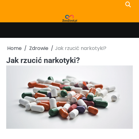
Skip
to
content
Home
Zdrowie
Jak rzucić narkotyki?
Jak rzucić narkotyki?