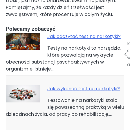
troski, jaki można ofiarować swoim najbliższym.
Pamiętajmy, że każdy dzień trzeźwości jest
zwycięstwem, które procentuje w całym życiu.
Polecamy zobaczyć
Jak odczytać test na narkotyki?
K
Nawigacja
Testy na narkotyki to narzędzia,
s
które pozwalają na wykrycie
wpisu
w
obecności substancji psychoaktywnych w
a
organizmie. Istnieje…
Jak wykonać test na narkotyki?
Testowanie na narkotyki stało
się powszechną praktyką w wielu
dziedzinach życia, od pracy po rehabilitację.…