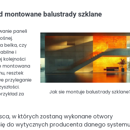
d montowane balustrady szklane
anie paneli
ośnej.
a belka, czy
bilne i
j kolejności
zie montowana
nu, resztek
we przyleganie
yszłości.
Jak sie montuje balustrady szklane
rzykład za
jsca, w których zostaną wykonane otwory
 się do wytycznych producenta danego system