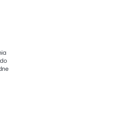
nia
 do
adne