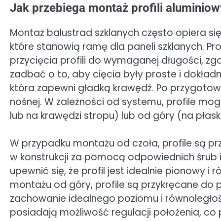
Jak przebiega montaż profili aluminiow
Montaż balustrad szklanych często opiera si
które stanowią ramę dla paneli szklanych. P
przycięcia profili do wymaganej długości, z
zadbać o to, aby cięcia były proste i dokładne
która zapewni gładką krawędź. Po przygotowan
nośnej. W zależności od systemu, profile m
lub na krawędzi stropu) lub od góry (na płask
W przypadku montażu od czoła, profile są 
w konstrukcji za pomocą odpowiednich śrub i
upewnić się, że profil jest idealnie pionowy i
montażu od góry, profile są przykręcane do p
zachowanie idealnego poziomu i równoległośc
posiadają możliwość regulacji położenia, c