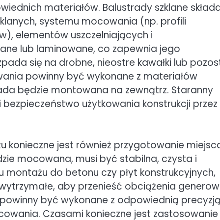
ednich materiałów. Balustrady szklane składa
zklanych, systemu mocowania (np. profili
), elementów uszczelniających i
ane lub laminowane, co zapewnia jego
pada się na drobne, nieostre kawałki lub pozos
owania powinny być wykonane z materiałów
trada będzie montowana na zewnątrz. Staranny
 bezpieczeństwo użytkowania konstrukcji przez
 konieczne jest również przygotowanie miejsc
dzie mocowana, musi być stabilna, czysta i
 montażu do betonu czy płyt konstrukcyjnych,
o wytrzymałe, aby przenieść obciążenia genero
y powinny być wykonane z odpowiednią precyzją
cowania. Czasami konieczne jest zastosowanie