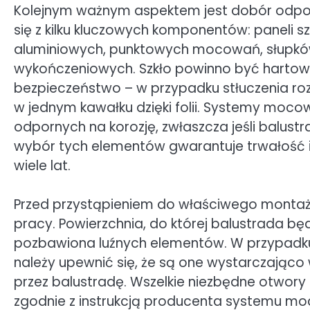
Kolejnym ważnym aspektem jest dobór odpowi
się z kilku kluczowych komponentów: paneli s
aluminiowych, punktowych mocowań, słupków
wykończeniowych. Szkło powinno być hartow
bezpieczeństwo – w przypadku stłuczenia roz
w jednym kawałku dzięki folii. Systemy moc
odpornych na korozję, zwłaszcza jeśli balus
wybór tych elementów gwarantuje trwałość i
wiele lat.
Przed przystąpieniem do właściwego montażu
pracy. Powierzchnia, do której balustrada bę
pozbawiona luźnych elementów. W przypadku
należy upewnić się, że są one wystarczając
przez balustradę. Wszelkie niezbędne otwor
zgodnie z instrukcją producenta systemu mo