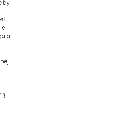
 aby
ł i
ie
gają
nej.
są