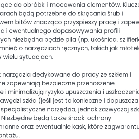
użące do obróbki i mocowania elementów. Klucz
rach będą potrzebne do skręcania śrub i
wem bitów znacząco przyspieszy pracę i zapew
a i ewentualnego dopasowywania profili
 niezbędna będzie piła (np. ukośnica, szlifier
nieć o narzędziach ręcznych, takich jak młotek
w wielu sytuacjach.
narzędzia dedykowane do pracy ze szkłem i
re zapewniają bezpieczne przenoszenie i
i minimalizują ryzyko upuszczenia i uszkodzeni
wędzi szkła (jeśli jest to konieczne i dopuszcza
pecjalistyczne narzędzia, jednak zazwyczaj szk
 Niezbędne będą także środki ochrony
chronne oraz ewentualnie kask, które zagwarant
ntażu.