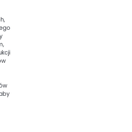
h,
nego
y
m,
kcji
ów
rów
 aby