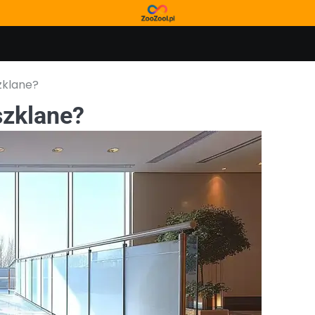
zklane?
szklane?