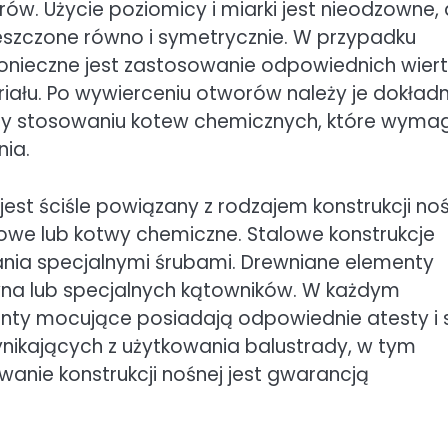
w. Użycie poziomicy i miarki jest nieodzowne,
eszczone równo i symetrycznie. W przypadku
nieczne jest zastosowanie odpowiednich wierte
riału. Po wywierceniu otworów należy je dokładn
przy stosowaniu kotew chemicznych, które wyma
nia.
 ściśle powiązany z rodzajem konstrukcji noś
orowe lub kotwy chemiczne. Stalowe konstrukcje
nia specjalnymi śrubami. Drewniane elementy
na lub specjalnych kątowników. W każdym
enty mocujące posiadają odpowiednie atesty i 
ikających z użytkowania balustrady, w tym
nie konstrukcji nośnej jest gwarancją