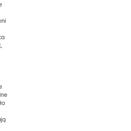
e
ni
ka
,
a
lne
ło
ują