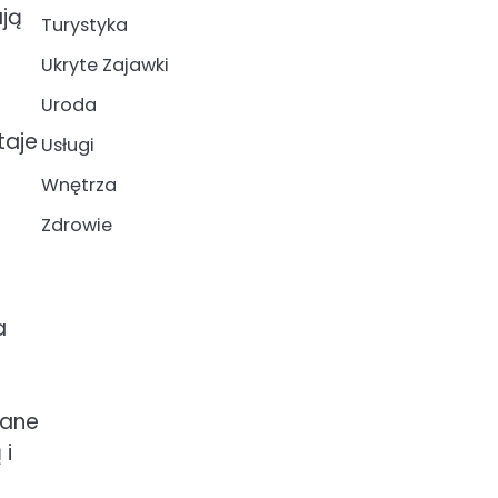
ją
Turystyka
Ukryte Zajawki
Uroda
taje
Usługi
Wnętrza
Zdrowie
a
wane
 i