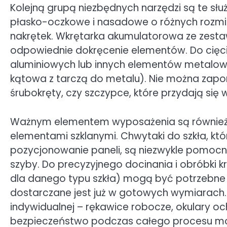
Kolejną grupą niezbędnych narzędzi są te sł
płasko-oczkowe i nasadowe o różnych rozmia
nakrętek. Wkrętarka akumulatorowa ze zesta
odpowiednie dokręcenie elementów. Do cięci
aluminiowych lub innych elementów metalowych
kątowa z tarczą do metalu). Nie można zapom
śrubokręty, czy szczypce, które przydają się 
Ważnym elementem wyposażenia są również 
elementami szklanymi. Chwytaki do szkła, któ
pozycjonowanie paneli, są niezwykle pomocne 
szyby. Do precyzyjnego docinania i obróbki kra
dla danego typu szkła) mogą być potrzebne s
dostarczane jest już w gotowych wymiarach.
indywidualnej – rękawice robocze, okulary o
bezpieczeństwo podczas całego procesu mo