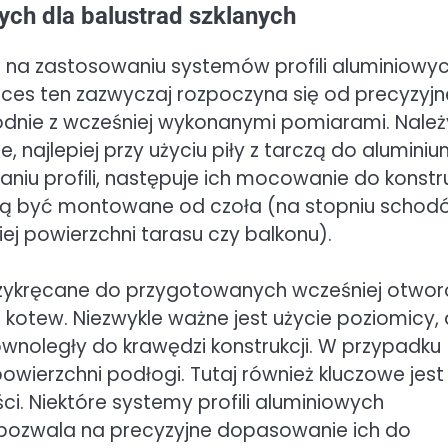
ych dla balustrad szklanych
ę na zastosowaniu systemów profili aluminiowyc
roces ten zazwyczaj rozpoczyna się od precyzyj
godnie z wcześniej wykonanymi pomiarami. Należ
, najlepiej przy użyciu piły z tarczą do aluminiu
iu profili, następuje ich mocowanie do konstru
ogą być montowane od czoła (na stopniu schod
iej powierzchni tarasu czy balkonu).
przykręcane do przygotowanych wcześniej otwo
 kotew. Niezwykle ważne jest użycie poziomicy,
 równoległy do krawędzi konstrukcji. W przypadku
owierzchni podłogi. Tutaj również kluczowe jest
i. Niektóre systemy profili aluminiowych
o pozwala na precyzyjne dopasowanie ich do