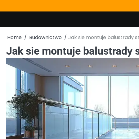
Skip
to
content
Home
Budownictwo
Jak sie montuje balustrady s
Jak sie montuje balustrady 