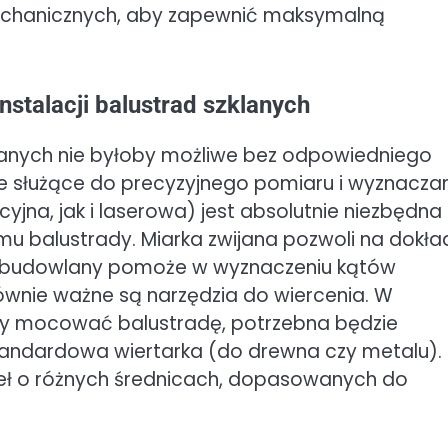
echanicznych, aby zapewnić maksymalną
nstalacji balustrad szklanych
lanych nie byłoby możliwe bez odpowiedniego
te służące do precyzyjnego pomiaru i wyznacza
yjna, jak i laserowa) jest absolutnie niezbędna
omu balustrady. Miarka zwijana pozwoli na dokł
ik budowlany pomoże w wyznaczeniu kątów
ównie ważne są narzędzia do wiercenia. W
emy mocować balustradę, potrzebna będzie
standardowa wiertarka (do drewna czy metalu).
eł o różnych średnicach, dopasowanych do