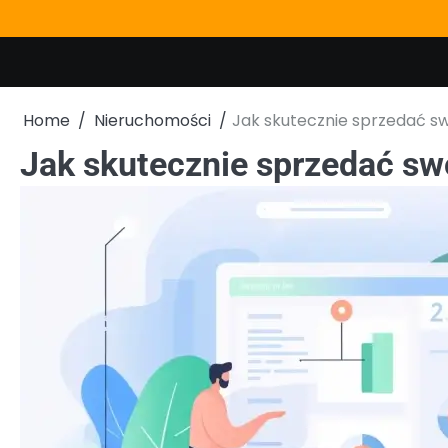
Skip
to
content
Home
Nieruchomości
Jak skutecznie sprzedać s
Jak skutecznie sprzedać s