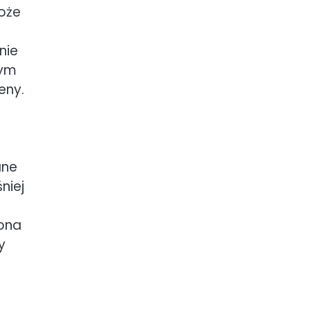
oże
nie
tym
eny.
ane
niej
żona
y