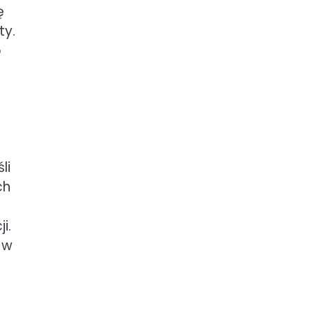
ę
ty.
o
li
ch
.
i.
 w