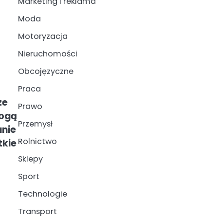
Marketing i reklama
Moda
Motoryzacja
Nieruchomości
Obcojęzyczne
Praca
ze
Prawo
mogą
Przemysł
anie
Rolnictwo
tkie
Sklepy
Sport
Technologie
Transport