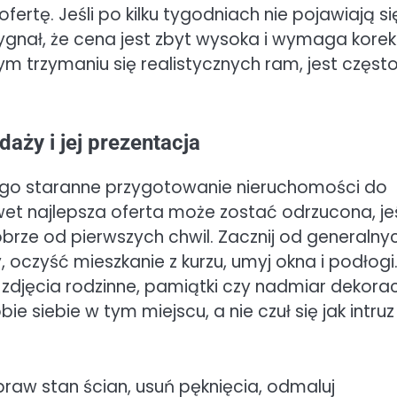
rtę. Jeśli po kilku tygodniach nie pojawiają si
gnał, że cena jest zbyt wysoka i wymaga korek
ym trzymaniu się realistycznych ram, jest częst
aży i jej prezentacja
tego staranne przygotowanie nieruchomości do
wet najlepsza oferta może zostać odrzucona, jeś
obrze od pierwszych chwil. Zacznij od generalny
oczyść mieszkanie z kurzu, umyj okna i podłogi
 zdjęcia rodzinne, pamiątki czy nadmiar dekoracj
e siebie w tym miejscu, a nie czuł się jak intruz
aw stan ścian, usuń pęknięcia, odmaluj