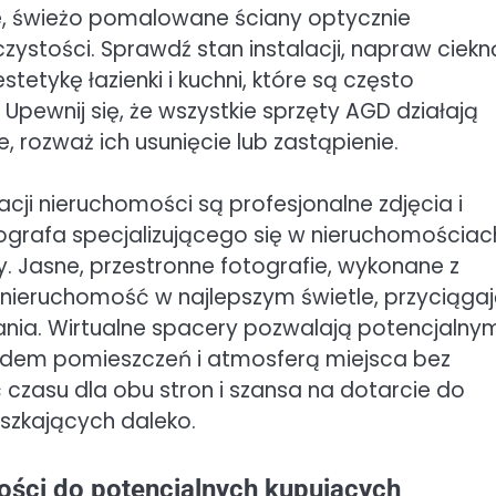
e, świeżo pomalowane ściany optycznie
czystości. Sprawdź stan instalacji, napraw ciek
tetykę łazienki i kuchni, które są często
pewnij się, że wszystkie sprzęty AGD działają
, rozważ ich usunięcie lub zastąpienie.
i nieruchomości są profesjonalne zdjęcia i
ografa specjalizującego się w nieruchomościac
y. Jasne, przestronne fotografie, wykonane z
nieruchomość w najlepszym świetle, przyciąga
nia. Wirtualne spacery pozwalają potencjalny
adem pomieszczeń i atmosferą miejsca bez
ć czasu dla obu stron i szansa na dotarcie do
szkających daleko.
ości do potencjalnych kupujących