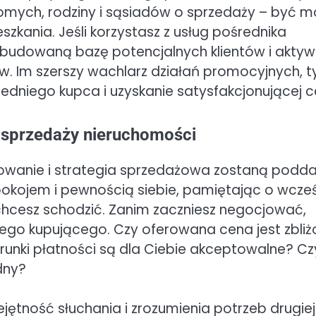
mych, rodziny i sąsiadów o sprzedaży – być m
szkania. Jeśli korzystasz z usług pośrednika
ozbudowaną bazę potencjalnych klientów i aktyw
ów. Im szerszy wachlarz działań promocyjnych, 
edniego kupca i uzyskanie satysfakcjonującej c
 sprzedaży nieruchomości
towanie i strategia sprzedażowa zostaną podd
pokojem i pewnością siebie, pamiętając o wcześ
e chcesz schodzić. Zanim zaczniesz negocjować,
nego kupującego. Czy oferowana cena jest zbli
nki płatności są dla Ciebie akceptowalne? Cz
dny?
ętność słuchania i zrozumienia potrzeb drugiej