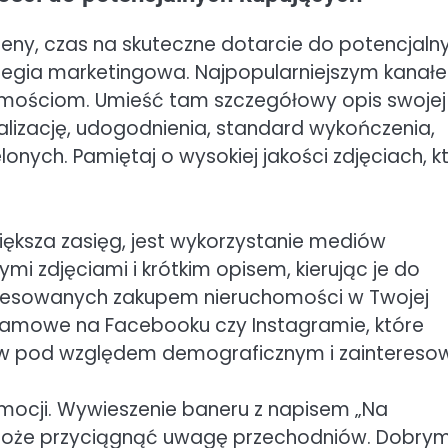
ceny, czas na skuteczne dotarcie do potencjaln
tegia marketingowa. Najpopularniejszym kanał
omościom. Umieść tam szczegółowy opis swojej
okalizację, udogodnienia, standard wykończenia,
onych. Pamiętaj o wysokiej jakości zdjęciach, k
ksza zasięg, jest wykorzystanie mediów
mi zdjęciami i krótkim opisem, kierując je do
eresowanych zakupem nieruchomości w Twojej
klamowe na Facebooku czy Instagramie, które
ów pod względem demograficznym i zaintereso
mocji. Wywieszenie baneru z napisem „Na
u może przyciągnąć uwagę przechodniów. Dobry