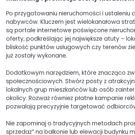
Po przygotowaniu nieruchomości i ustaleniu 
nabywców. Kluczem jest wielokanałowa stra
są portale internetowe poświęcone nieruch
oferty, podkreślając jej największe atuty – l
bliskość punktów usługowych czy terenów ziel
już zostały wykonane.
Dodatkowym narzędziem, które znacząco zwię
społecznościowych. Stwórz posty z atrakcyjny
lokalnych grup mieszkańców lub osób zaint
okolicy. Rozważ również płatne kampanie re
pozwalają precyzyjnie targetować odbiorc
Nie zapominaj o tradycyjnych metodach pro
sprzedaż” na balkonie lub elewacji budynk