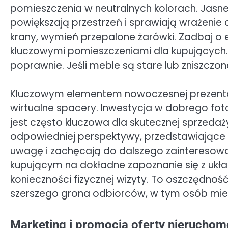
pomieszczenia w neutralnych kolorach. Jasn
powiększają przestrzeń i sprawiają wrażenie 
krany, wymień przepalone żarówki. Zadbaj o es
kluczowymi pomieszczeniami dla kupujących. U
poprawnie. Jeśli meble są stare lub zniszczone
Kluczowym elementem nowoczesnej prezentacj
wirtualne spacery. Inwestycja w dobrego fot
jest często kluczowa dla skutecznej sprzedaż
odpowiedniej perspektywy, przedstawiające 
uwagę i zachęcają do dalszego zainteresowa
kupującym na dokładne zapoznanie się z ukł
konieczności fizycznej wizyty. To oszczędnoś
szerszego grona odbiorców, w tym osób mie
Marketing i promocja oferty nieruchom