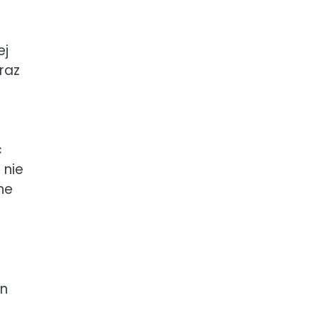
ej
raz
c
 nie
ne
en