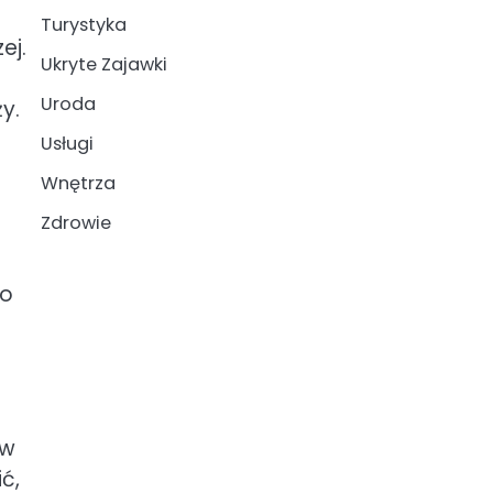
Turystyka
ej.
Ukryte Zajawki
Uroda
y.
Usługi
Wnętrza
Zdrowie
to
ów
ć,