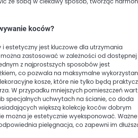
awić ze sobą w ciekawy sposób, tworząc harmon
owywanie koców?
 estetyczny jest kluczowe dla utrzymania
re można zastosować w zależności od dostępnej
Jednym z najprostszych sposobów jest
óżkiem, co pozwala na maksymalne wykorzystan
koracyjne kosze, które nie tylko będą praktycz
trza. W przypadku mniejszych pomieszczeń war
b specjalnych uchwytach na ścianie, co doda
posiadających większą kolekcję koców dobrym
zie można je estetycznie wyeksponować. Ważne
 odpowiednia pielęgnacja, co zapewni im dłuższ