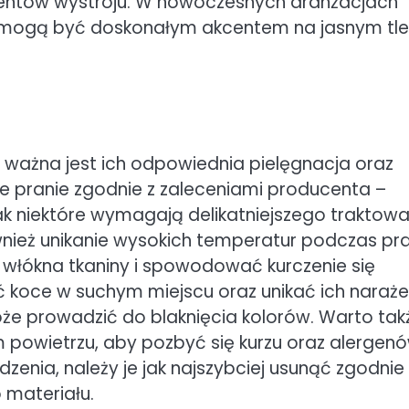
mentów wystroju. W nowoczesnych aranżacjach
 mogą być doskonałym akcentem na jasnym tle
, ważna jest ich odpowiednia pielęgnacja oraz
ne pranie zgodnie z zaleceniami producenta –
k niektóre wymagają delikatniejszego traktowa
wnież unikanie wysokich temperatur podczas pr
 włókna tkaniny i spowodować kurczenie się
 koce w suchym miejscu oraz unikać ich naraże
oże prowadzić do blaknięcia kolorów. Warto tak
m powietrzu, aby pozbyć się kurzu oraz alergenó
zenia, należy je jak najszybciej usunąć zgodnie 
 materiału.