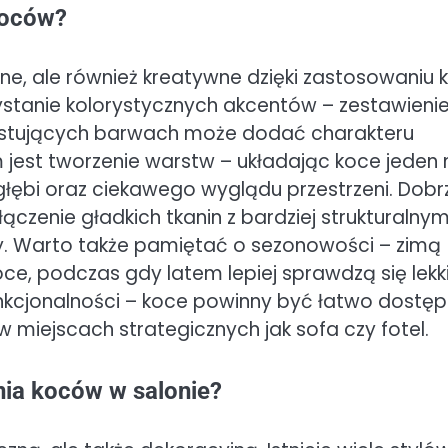
koców?
e, ale również kreatywne dzięki zastosowaniu ki
zystanie kolorystycznych akcentów – zestawieni
astujących barwach może dodać charakteru
est tworzenie warstw – układając koce jeden 
głębi oraz ciekawego wyglądu przestrzeni. Dobr
ączenie gładkich tkanin z bardziej strukturalnym
ny. Warto także pamiętać o sezonowości – zimą
e, podczas gdy latem lepiej sprawdzą się lekk
unkcjonalności – koce powinny być łatwo dostę
 miejscach strategicznych jak sofa czy fotel.
ania koców w salonie?