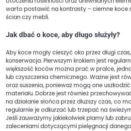
otoczeniu roślinności oraz drewnianych ele
warto postawić na kontrasty – ciemne koce
ścian czy mebli.
Jak dbać o koce, aby długo służyły?
Aby koce mogły cieszyć oko przez długi czas
konserwacja. Pierwszym krokiem jest regular
większość koców można prać w pralce, jedna
lub czyszczenia chemicznego. Ważne jest ró
oraz suszenia, ponieważ mogą one uszkodzić
materiału. Dobrze jest również przechowywać
na działanie słońca przez dłuższy czas, co m
regularnie je odkurzać lub trzepać na świeży
Jeśli zauważymy jakiekolwiek plamy lub zabrud
zaleceniami dotyczącymi pielęgnacji danego