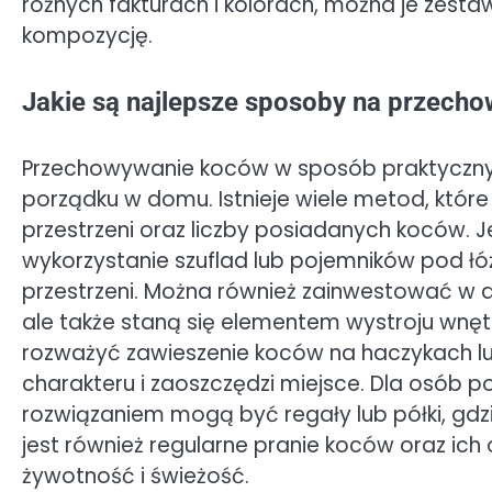
różnych fakturach i kolorach, można je zest
kompozycję.
Jakie są najlepsze sposoby na przech
Przechowywanie koców w sposób praktyczny i
porządku w domu. Istnieje wiele metod, któ
przestrzeni oraz liczby posiadanych koców. 
wykorzystanie szuflad lub pojemników pod ł
przestrzeni. Można również zainwestować w de
ale także staną się elementem wystroju wnę
rozważyć zawieszenie koców na haczykach lu
charakteru i zaoszczędzi miejsce. Dla osób 
rozwiązaniem mogą być regały lub półki, gd
jest również regularne pranie koców oraz ich
żywotność i świeżość.