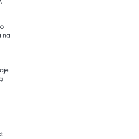
,
co
a na
aje
ją
st