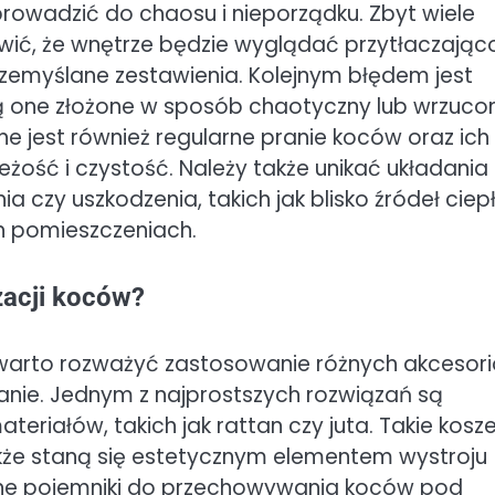
owadzić do chaosu i nieporządku. Zbyt wiele
wić, że wnętrze będzie wyglądać przytłaczając
zemyślane zestawienia. Kolejnym błędem jest
ą one złożone w sposób chaotyczny lub wrzuco
e jest również regularne pranie koców oraz ich
ość i czystość. Należy także unikać układania
czy uszkodzenia, takich jak blisko źródeł ciep
h pomieszczeniach.
zacji koców?
warto rozważyć zastosowanie różnych akcesori
anie. Jednym z najprostszych rozwiązań są
riałów, takich jak rattan czy juta. Takie kosze
kże staną się estetycznym elementem wystroju
lne pojemniki do przechowywania koców pod