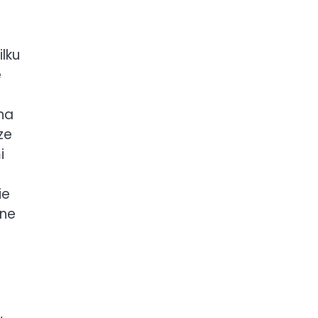
lku
e
na
ze
i
ie
pne