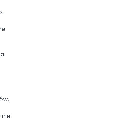
o.
ne
ła
ów,
 nie