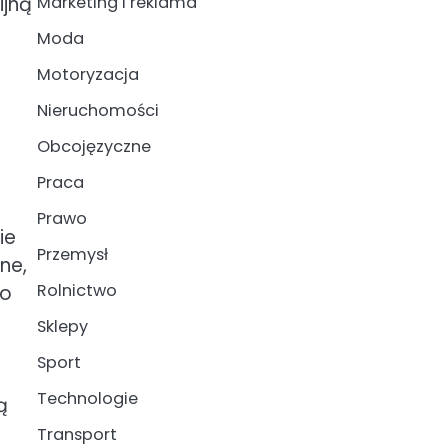
ijną
Marketing i reklama
Moda
Motoryzacja
Nieruchomości
Obcojęzyczne
Praca
Prawo
ie
Przemysł
ne,
Rolnictwo
to
Sklepy
Sport
Technologie
ą
Transport