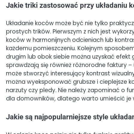
Jakie triki zastosować przy układaniu 
Układanie koców może być nie tylko praktyczn
prostych trików. Pierwszym z nich jest wykor
koców w harmonijnych odcieniach lub kontr
każdemu pomieszczeniu. Kolejnym sposobem j
drugim lub obok siebie można uzyskać efekt 
sprawdzają się również różnorodne faktury – ł
może stworzyć interesujący kontrast wizual
można wyeksponować grubsze i cieplejsze koc
narzuty czy pledy. Nie należy zapominać o f
dla domowników, dlatego warto umieścić je w
Jakie są najpopularniejsze style układ