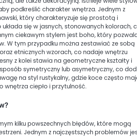
czną, ale także dekoracyjną. Istnieje wiele stylów
aby podkreślić charakter wnętrza. Jednym z
awski, który charakteryzuje się prostotą i
układa się w jasnych, stonowanych kolorach, 
 Innym ciekawym stylem jest boho, który pozwal
ów. W tym przypadku można zestawiać ze sobą
oraz etnicznych wzorach, co nadaje wnętrzu
zesny z kolei stawia na geometryczne kształty i
 sposób symetryczny lub asymetryczny, co dod
uwagę na styl rustykalny, gdzie koce często ma
 wnętrza ciepło i przytulność.
ów?
mym kilku powszechnych błędów, które mogą
estrzeni. Jednym z najczęstszych problemów je