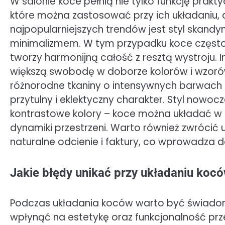
W salonie koce pełnią nie tylko funkcję prakty
które można zastosować przy ich układaniu, 
najpopularniejszych trendów jest styl skandyn
minimalizmem. W tym przypadku koce często 
tworzy harmonijną całość z resztą wystroju.
większą swobodę w doborze kolorów i wzor
różnorodne tkaniny o intensywnych barwach 
przytulny i eklektyczny charakter. Styl nowoc
kontrastowe kolory – koce można układać w
dynamiki przestrzeni. Warto również zwrócić 
naturalne odcienie i faktury, co wprowadza do
Jakie błędy unikać przy układaniu koc
Podczas układania koców warto być świado
wpłynąć na estetykę oraz funkcjonalność prz