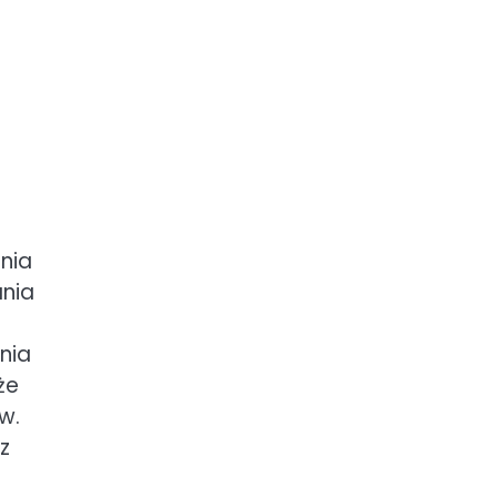
nia
ania
nia
że
w.
z