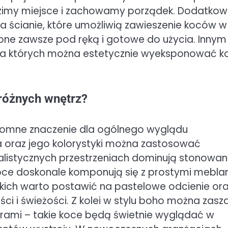
ędzimy miejsce i zachowamy porządek. Dodatko
 ścianie, które umożliwią zawieszenie koców w
one zawsze pod ręką i gotowe do użycia. Innym
 na których można estetycznie wyeksponować k
 różnych wnętrz?
omne znaczenie dla ogólnego wyglądu
a oraz jego kolorystyki można zastosować
alistycznych przestrzeniach dominują stonowa
e koce doskonale komponują się z prostymi meblam
ich warto postawić na pastelowe odcienie or
ci i świeżości. Z kolei w stylu boho można zasz
rami – takie koce będą świetnie wyglądać w