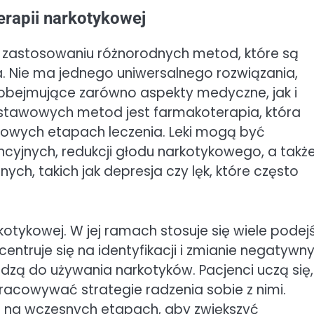
rapii narkotykowej
a zastosowaniu różnorodnych metod, które są
. Nie ma jednego uniwersalnego rozwiązania,
, obejmujące zarówno aspekty medyczne, jak i
dstawowych metod jest farmakoterapia, która
kowych etapach leczenia. Leki mogą być
yjnych, redukcji głodu narkotykowego, a takż
ych, takich jak depresja czy lęk, które często
rkotykowej. W jej ramach stosuje się wiele podej
truje się na identyfikacji i zmianie negatywn
zą do używania narkotyków. Pacjenci uczą się,
acowywać strategie radzenia sobie z nimi.
 na wczesnych etapach, aby zwiększyć