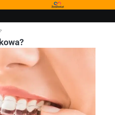
?
ykowa?