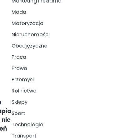
Marketing i reklama
Moda
Motoryzacja
Nieruchomości
Obcojęzyczne
Praca
Prawo
Przemysł
Rolnictwo
a
Sklepy
apia
Sport
 nie
Technologie
ień
Transport