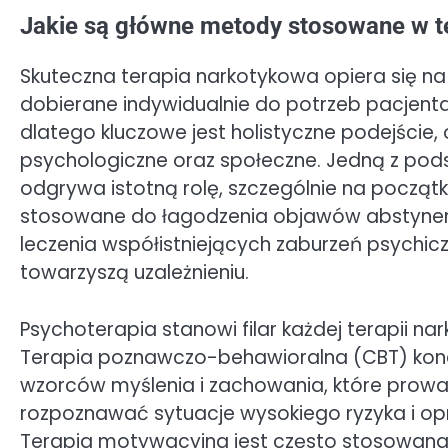
Jakie są główne metody stosowane w te
Skuteczna terapia narkotykowa opiera się n
dobierane indywidualnie do potrzeb pacjenta
dlatego kluczowe jest holistyczne podejście
psychologiczne oraz społeczne. Jedną z po
odgrywa istotną rolę, szczególnie na począt
stosowane do łagodzenia objawów abstynenc
leczenia współistniejących zaburzeń psychiczn
towarzyszą uzależnieniu.
Psychoterapia stanowi filar każdej terapii na
Terapia poznawczo-behawioralna (CBT) koncen
wzorców myślenia i zachowania, które prowad
rozpoznawać sytuacje wysokiego ryzyka i opr
Terapia motywacyjna jest często stosowana