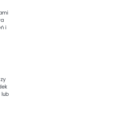
jami
wa
ń i
czy
dek
 lub