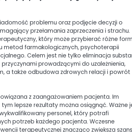
iadomość problemu oraz podjęcie decyzji o
 wymagający przełamania zaprzeczenia i strachu.
rapeutyczny, który może przybierać różne form
iu metod farmakologicznych, psychoterapii
cjalnego. Celem jest nie tylko eliminacja substa
d przyczynami prowadzącymi do uzależnienia,
, a także odbudowa zdrowych relacji i powrót
e powiązana z zaangażowaniem pacjenta. Im
, tym lepsze rezultaty można osiągnąć. Ważne j
ykwalifikowany personel, który potrafi
nych potrzeb każdego pacjenta. Wczesne
erwencji terapeutycznej znacząco zwiększa szan