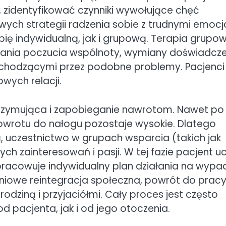
 zidentyfikować czynniki wywołujące chęć
owych strategii radzenia sobie z trudnymi emoc
pię indywidualną, jak i grupową. Terapia grupo
ania poczucia wspólnoty, wymiany doświadcze
hodzącymi przez podobne problemy. Pacjenci
wych relacji.
trzymująca i zapobieganie nawrotom. Nawet po
owrotu do nałogu pozostaje wysokie. Dlatego
, uczestnictwo w grupach wsparcia (takich jak
h zainteresowań i pasji. W tej fazie pacjent u
opracowuje indywidualny plan działania na wypa
pniowe reintegracja społeczna, powrót do pracy
odziną i przyjaciółmi. Cały proces jest często
 pacjenta, jak i od jego otoczenia.