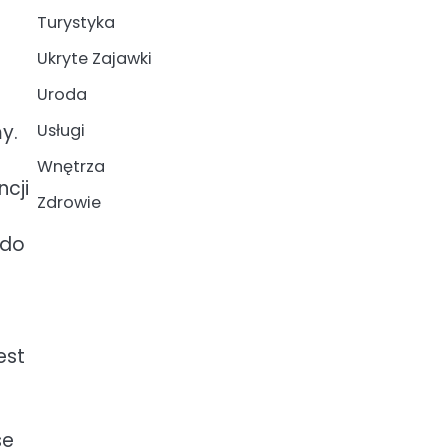
Turystyka
Ukryte Zajawki
Uroda
y.
Usługi
Wnętrza
ncji
Zdrowie
 do
est
se