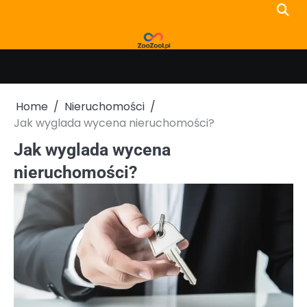
Skip
to
content
Home
Nieruchomości
Jak wyglada wycena nieruchomości?
Jak wyglada wycena
nieruchomości?