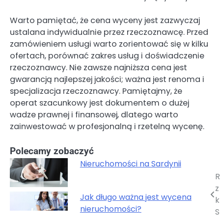
Warto pamiętać, że cena wyceny jest zazwyczaj
ustalana indywidualnie przez rzeczoznawcę. Przed
zamówieniem usługi warto zorientować się w kilku
ofertach, porównać zakres usług i doświadczenie
rzeczoznawcy. Nie zawsze najniższa cena jest
gwarancją najlepszej jakości; ważna jest renoma i
specjalizacja rzeczoznawcy. Pamiętajmy, że
operat szacunkowy jest dokumentem o dużej
wadze prawnej i finansowej, dlatego warto
zainwestować w profesjonalną i rzetelną wycenę.
Polecamy zobaczyć
Nieruchomości na Sardynii
R
Nawigacja
z
wpisu
Jak długo ważna jest wycena
k
nieruchomości?
S