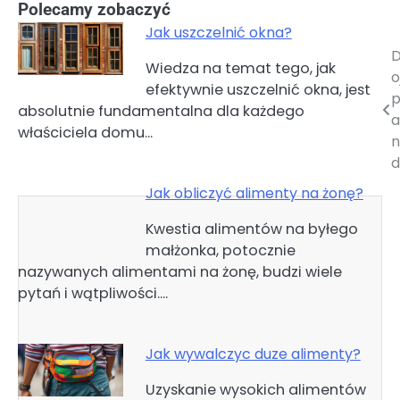
Polecamy zobaczyć
Jak uszczelnić okna?
D
Nawigacja
Wiedza na temat tego, jak
o
efektywnie uszczelnić okna, jest
wpisu
p
absolutnie fundamentalna dla każdego
a
właściciela domu…
n
d
Jak obliczyć alimenty na żonę?
Kwestia alimentów na byłego
małżonka, potocznie
nazywanych alimentami na żonę, budzi wiele
pytań i wątpliwości.…
Jak wywalczyc duze alimenty?
Uzyskanie wysokich alimentów