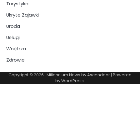
Turystyka
Ukryte Zajawki
Uroda
Usługi
Wnętrza
Zdrowie
Copyright © 2026
| Millennium News by
Ascendoor
| Powered
by
WordPress
.