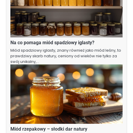
Na co pomaga miód spadziowy iglasty?
Miód spadziowy iglasty, znany również jako miód leśny, to
prawdziwy skarb natury, ceniony od wieków nie tylko za
swój unikalny,…
Miód rzepakowy – słodki dar natury