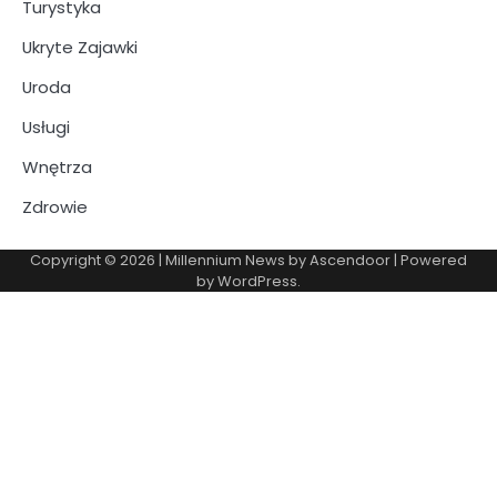
Turystyka
Ukryte Zajawki
Uroda
Usługi
Wnętrza
Zdrowie
Copyright © 2026
| Millennium News by
Ascendoor
| Powered
by
WordPress
.