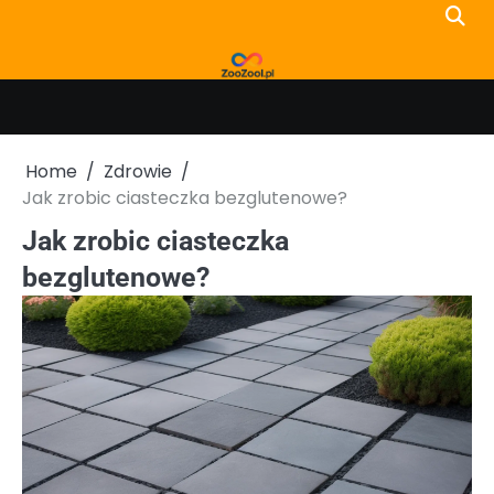
Skip
to
content
Home
Zdrowie
Jak zrobic ciasteczka bezglutenowe?
Jak zrobic ciasteczka
bezglutenowe?