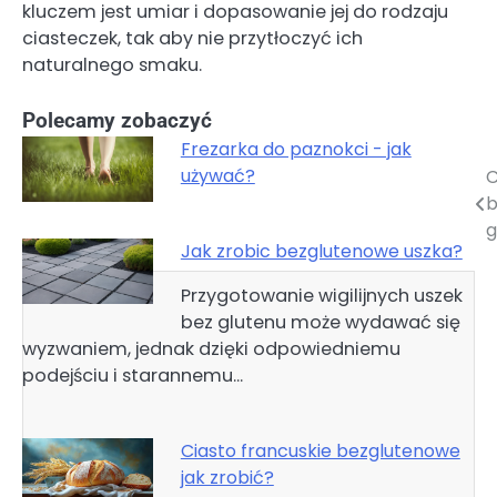
kluczem jest umiar i dopasowanie jej do rodzaju
ciasteczek, tak aby nie przytłoczyć ich
naturalnego smaku.
Polecamy zobaczyć
Frezarka do paznokci - jak
używać?
C
Nawigacja
b
wpisu
g
Jak zrobic bezglutenowe uszka?
Przygotowanie wigilijnych uszek
bez glutenu może wydawać się
wyzwaniem, jednak dzięki odpowiedniemu
podejściu i starannemu…
Ciasto francuskie bezglutenowe
jak zrobić?