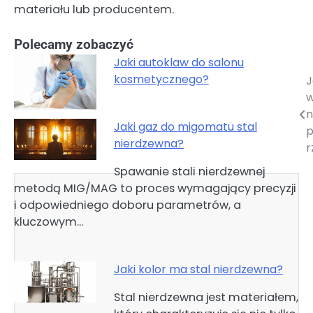
materiału lub producentem.
Polecamy zobaczyć
Jaki autoklaw do salonu
kosmetycznego?
J
Nawigacja
wpisu
n
Jaki gaz do migomatu stal
p
nierdzewna?
r
Spawanie stali nierdzewnej
metodą MIG/MAG to proces wymagający precyzji
i odpowiedniego doboru parametrów, a
kluczowym…
Jaki kolor ma stal nierdzewna?
Stal nierdzewna jest materiałem,