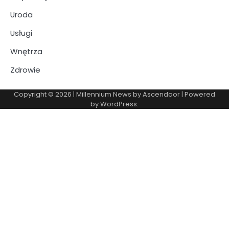
Uroda
Usługi
Wnętrza
Zdrowie
Copyright © 2026
| Millennium News by
Ascendoor
| Powered
by
WordPress
.