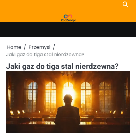
Skip
to
content
Home
Przemysł
Jaki gaz do tiga stal nierdzewna?
Jaki gaz do tiga stal nierdzewna?