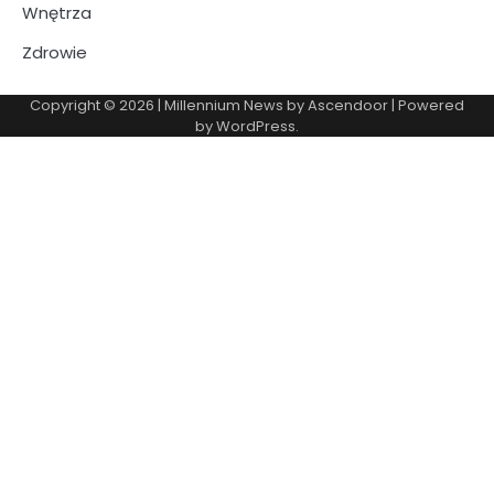
Wnętrza
Zdrowie
Copyright © 2026
| Millennium News by
Ascendoor
| Powered
by
WordPress
.