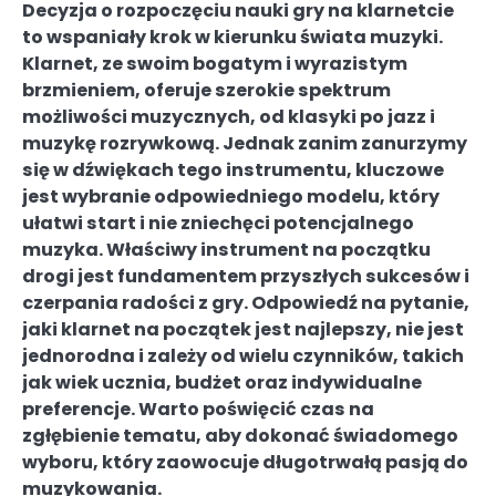
Decyzja o rozpoczęciu nauki gry na klarnetcie
to wspaniały krok w kierunku świata muzyki.
Klarnet, ze swoim bogatym i wyrazistym
brzmieniem, oferuje szerokie spektrum
możliwości muzycznych, od klasyki po jazz i
muzykę rozrywkową. Jednak zanim zanurzymy
się w dźwiękach tego instrumentu, kluczowe
jest wybranie odpowiedniego modelu, który
ułatwi start i nie zniechęci potencjalnego
muzyka. Właściwy instrument na początku
drogi jest fundamentem przyszłych sukcesów i
czerpania radości z gry. Odpowiedź na pytanie,
jaki klarnet na początek jest najlepszy, nie jest
jednorodna i zależy od wielu czynników, takich
jak wiek ucznia, budżet oraz indywidualne
preferencje. Warto poświęcić czas na
zgłębienie tematu, aby dokonać świadomego
wyboru, który zaowocuje długotrwałą pasją do
muzykowania.