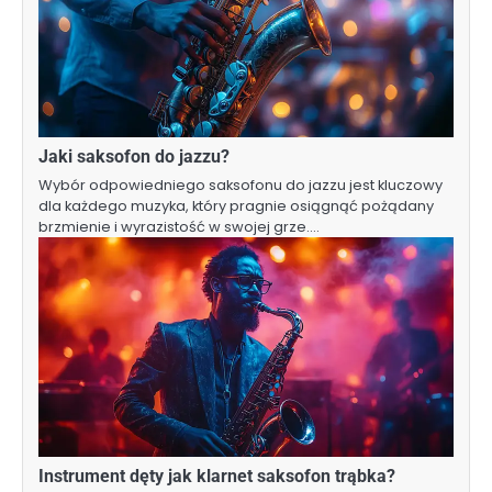
Jaki saksofon do jazzu?
Wybór odpowiedniego saksofonu do jazzu jest kluczowy
dla każdego muzyka, który pragnie osiągnąć pożądany
brzmienie i wyrazistość w swojej grze.…
Instrument dęty jak klarnet saksofon trąbka?