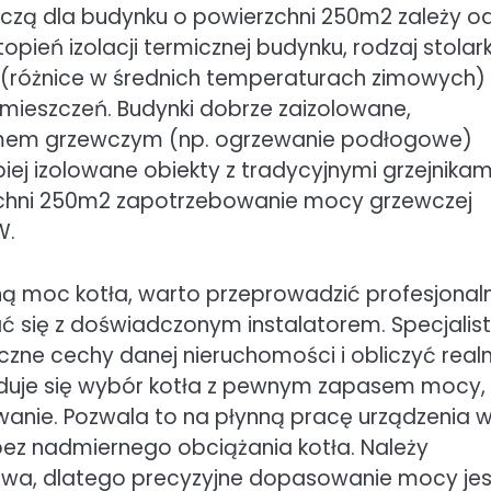
zą dla budynku o powierzchni 250m2 zależy o
opień izolacji termicznej budynku, rodzaj stolark
na (różnice w średnich temperaturach zimowych)
ieszczeń. Budynki dobrze zaizolowane,
mem grzewczym (np. ogrzewanie podłogowe)
iej izolowane obiekty z tradycyjnymi grzejnikam
rzchni 250m2 zapotrzebowanie mocy grzewczej
W.
ą moc kotła, warto przeprowadzić profesjonal
ć się z doświadczonym instalatorem. Specjalis
czne cechy danej nieruchomości i obliczyć real
duje się wybór kotła z pewnym zapasem mocy, 
wanie. Pozwala to na płynną pracę urządzenia 
 bez nadmiernego obciążania kotła. Należy
nowa, dlatego precyzyjne dopasowanie mocy jes