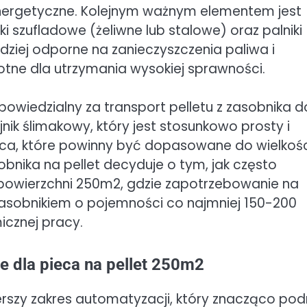
 energetyczne. Kolejnym ważnym elementem jest
ki szufladowe (żeliwne lub stalowe) oraz palniki
rdziej odporne na zanieczyszczenia paliwa i
otne dla utrzymania wysokiej sprawności.
iedzialny za transport pelletu z zasobnika d
nik ślimakowy, który jest stosunkowo prosty i
nica, które powinny być dopasowane do wielkoś
obnika na pellet decyduje o tym, jak często
 powierzchni 250m2, gdzie zapotrzebowanie na
z zasobnikiem o pojemności co najmniej 150-200
icznej pracy.
e dla pieca na pellet 250m2
erszy zakres automatyzacji, który znacząco pod