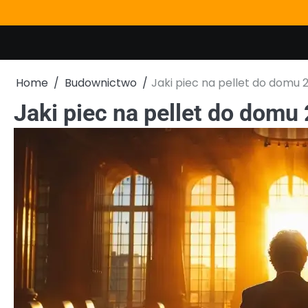
Skip
to
content
Home
Budownictwo
Jaki piec na pellet do domu
Jaki piec na pellet do dom