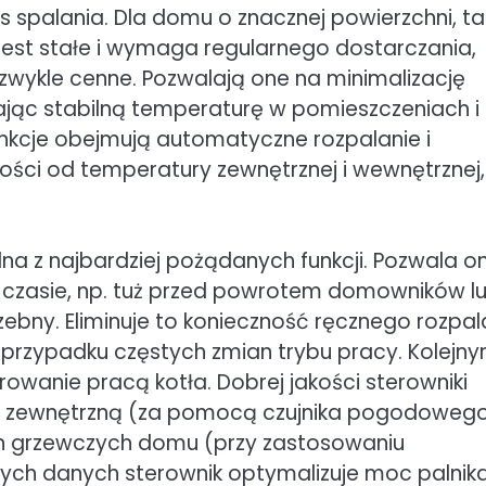
s spalania. Dla domu o znacznej powierzchni, tak
jest stałe i wymaga regularnego dostarczania,
wykle cenne. Pozwalają one na minimalizację
iając stabilną temperaturę w pomieszczeniach i
nkcje obejmują automatyczne rozpalanie i
ości od temperatury zewnętrznej i wewnętrznej,
na z najbardziej pożądanych funkcji. Pozwala o
zasie, np. tuż przed powrotem domowników l
trzebny. Eliminuje to konieczność ręcznego rozpal
 przypadku częstych zmian trybu pracy. Kolejn
wanie pracą kotła. Dobrej jakości sterowniki
rę zewnętrzną (za pomocą czujnika pogodoweg
h grzewczych domu (przy zastosowaniu
ch danych sterownik optymalizuje moc palnika