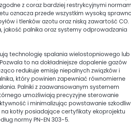
 zgodne z coraz bardziej restrykcyjnymi normam
pelletu oznacza przede wszystkim wysoką sprawn
 pyłów i tlenków azotu oraz niską zawartość CO.
ia, jakość palnika oraz systemy odprowadzania
ują technologię spalania wielostopniowego lub
 Pozwala to na dokładniejsze dopalenie gazów
cząco redukuje emisję niepalnych związków i
palnika, który powinien zapewniać równomierne
palania. Palniki z zaawansowanym systemem
tórnego umożliwiają precyzyjne sterowanie
ktywność i minimalizując powstawanie szkodli
a kotły posiadające certyfikaty ekoprojektu
edług normy PN-EN 303-5.