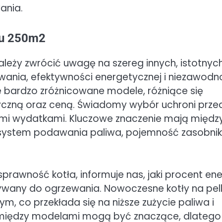
ania.
omu 250m2
ależy zwrócić uwagę na szereg innych, istotnyc
owania, efektywności energetycznej i niezawodn
e bardzo zróżnicowane modele, różniące się
tyczną oraz ceną. Świadomy wybór uchroni prze
ymi wydatkami. Kluczowe znaczenie mają międz
a, system podawania paliwa, pojemność zasobni
prawność kotła, informuje nas, jaki procent ene
stywany do ogrzewania. Nowoczesne kotły na pel
, co przekłada się na niższe zużycie paliwa i
e między modelami mogą być znaczące, dlatego