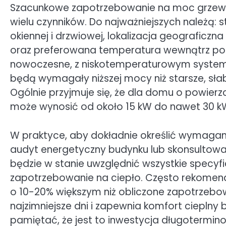
Szacunkowe zapotrzebowanie na moc grzewc
wielu czynników. Do najważniejszych należą: st
okiennej i drzwiowej, lokalizacja geograficz
oraz preferowana temperatura wewnątrz pom
nowoczesne, z niskotemperaturowym syste
będą wymagały niższej mocy niż starsze, słab
Ogólnie przyjmuje się, że dla domu o powie
może wynosić od około 15 kW do nawet 30 k
W praktyce, aby dokładnie określić wymagan
audyt energetyczny budynku lub skonsultowa
będzie w stanie uwzględnić wszystkie specyfi
zapotrzebowanie na ciepło. Często rekomen
o 10-20% większym niż obliczone zapotrzebo
najzimniejsze dni i zapewnia komfort cieplny
pamiętać, że jest to inwestycja długotermi