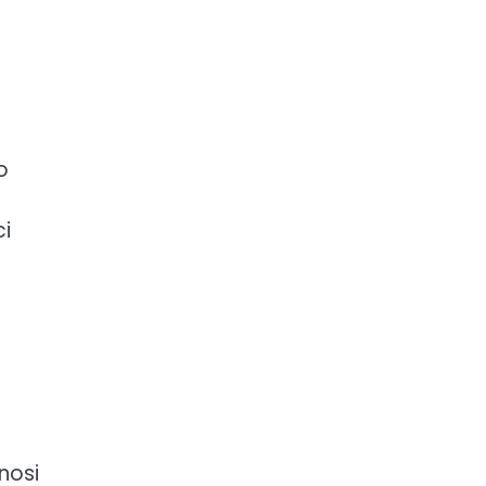
o
ci
nosi