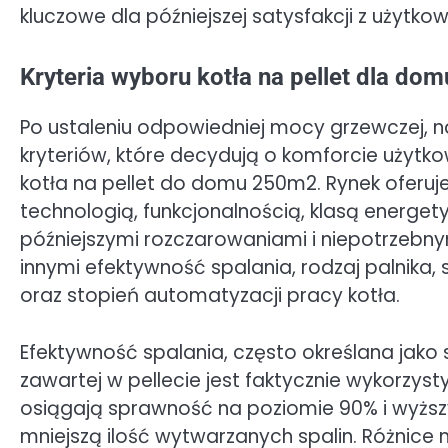
kluczowe dla późniejszej satysfakcji z użytkow
Kryteria wyboru kotła na pellet dla d
Po ustaleniu odpowiedniej mocy grzewczej, n
kryteriów, które decydują o komforcie użytk
kotła na pellet do domu 250m2. Rynek oferuj
technologią, funkcjonalnością, klasą energe
późniejszymi rozczarowaniami i niepotrzebn
innymi efektywność spalania, rodzaj palnik
oraz stopień automatyzacji pracy kotła.
Efektywność spalania, często określana jako s
zawartej w pellecie jest faktycznie wykorzy
osiągają sprawność na poziomie 90% i wyższym
mniejszą ilość wytwarzanych spalin. Różnic