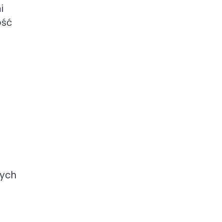
i
ość
wych