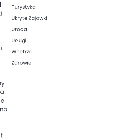
d
Turystyka
i
Ukryte Zajawki
Uroda
Usługi
i.
Wnętrza
Zdrowie
ny
ta
ne
np.
w
t