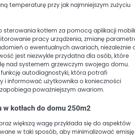
ą temperaturę przy jak najmniejszym zużyciu
 sterowania kotłem za pomocą aplikacji mobil
onitorowanie pracy urządzenia, zmianę paramet
domień o ewentualnych awariach, niezależnie 
wość jest niezwykle przydatna dla osób, które
rolę nad systemem grzewczym swojego domu.
funkcję autodiagnostyki, która potrafi
 i informować użytkownika o konieczności
o zapobiega poważniejszym awariom.
tu w kotłach do domu 250m2
oraz większą wagę przykłada się do aspektów
owane w taki sposób, aby minimalizować emisję