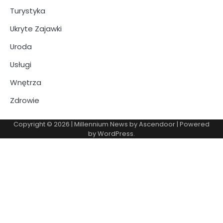
Turystyka
Ukryte Zajawki
Uroda
Usługi
Wnętrza
Zdrowie
Copyright © 2026
| Millennium News by
Ascendoor
| Powered
by
WordPress
.