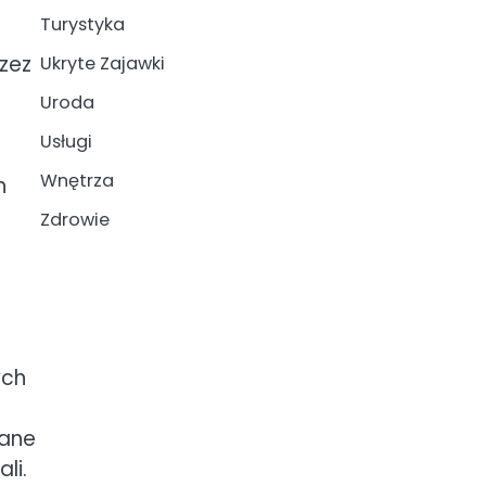
Turystyka
zez
Ukryte Zajawki
Uroda
Usługi
Wnętrza
h
Zdrowie
ych
nane
li.