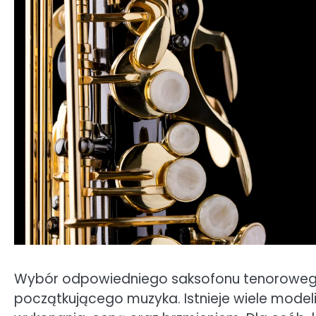
Wybór odpowiedniego saksofonu tenorowego 
początkującego muzyka. Istnieje wiele modeli 