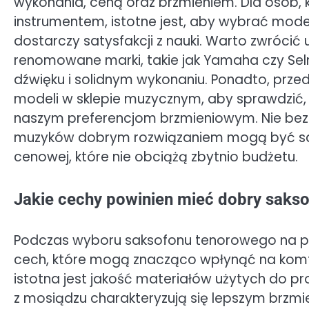
wykonania, ceną oraz brzmieniem. Dla osób, 
instrumentem, istotne jest, aby wybrać model
dostarczy satysfakcji z nauki. Warto zwróc
renomowane marki, takie jak Yamaha czy Selme
dźwięku i solidnym wykonaniu. Ponadto, prz
modeli w sklepie muzycznym, aby sprawdzić, kt
naszym preferencjom brzmieniowym. Nie bez 
muzyków dobrym rozwiązaniem mogą być saks
cenowej, które nie obciążą zbytnio budżetu.
Jakie cechy powinien mieć dobry saks
Podczas wyboru saksofonu tenorowego na po
cech, które mogą znacząco wpłynąć na komfo
istotna jest jakość materiałów użytych do p
z mosiądzu charakteryzują się lepszym brzmie