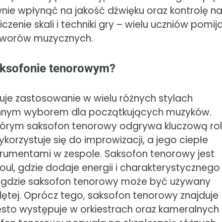
ie wpłynąć na jakość dźwięku oraz kontrolę n
zenie skali i techniki gry – wielu uczniów pomij
 utworów muzycznych.
aksofonie tenorowym?
uje zastosowanie w wielu różnych stylach
onnym wyborem dla początkujących muzyków.
tórym saksofon tenorowy odgrywa kluczową rol
ykorzystuje się do improwizacji, a jego ciepłe
strumentami w zespole. Saksofon tenorowy jest
ul, gdzie dodaje energii i charakterystycznego
, gdzie saksofon tenorowy może być używany
 dętej. Oprócz tego, saksofon tenorowy znajduje
ęsto występuje w orkiestrach oraz kameralnych