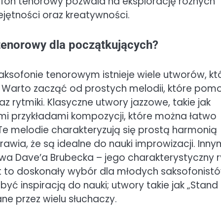
sofon tenorowy pozwala na eksplorację różnych
ejętności oraz kreatywności.
 tenorowy dla początkujących?
ksofonie tenorowym istnieje wiele utworów, kt
Warto zacząć od prostych melodii, które pom
rytmiki. Klasyczne utwory jazzowe, takie jak
ymi przykładami kompozycji, które można łatwo
e melodie charakteryzują się prostą harmonią
rawia, że są idealne do nauki improwizacji. Inny
twa Dave’a Brubecka – jego charakterystyczny 
st to doskonały wybór dla młodych saksofonistó
 inspiracją do nauki; utwory takie jak „Stand
ne przez wielu słuchaczy.