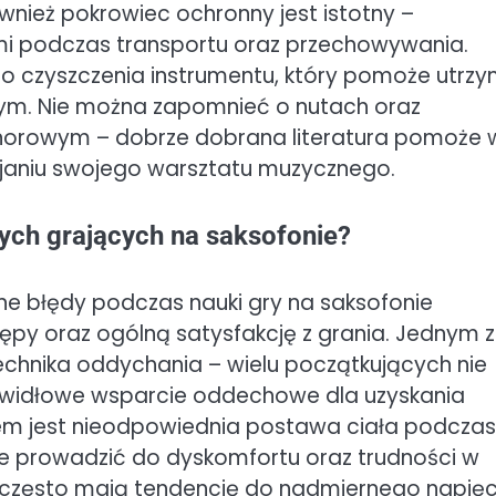
wnież pokrowiec ochronny jest istotny –
mi podczas transportu oraz przechowywania.
o czyszczenia instrumentu, który pomoże utrz
nym. Nie można zapomnieć o nutach oraz
enorowym – dobrze dobrana literatura pomoże 
ijaniu swojego warsztatu muzycznego.
cych grających na saksofonie?
e błędy podczas nauki gry na saksofonie
py oraz ogólną satysfakcję z grania. Jednym z
echnika oddychania – wielu początkujących nie
prawidłowe wsparcie oddechowe dla uzyskania
m jest nieodpowiednia postawa ciała podczas
że prowadzić do dyskomfortu oraz trudności w
często mają tendencję do nadmiernego napięc