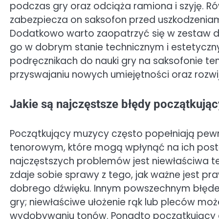
podczas gry oraz odciąża ramiona i szyję. Ró
zabezpiecza on saksofon przed uszkodzenia
Dodatkowo warto zaopatrzyć się w zestaw d
go w dobrym stanie technicznym i estetycz
podręcznikach do nauki gry na saksofonie t
przyswajaniu nowych umiejętności oraz rozw
Jakie są najczęstsze błędy początkują
Początkujący muzycy często popełniają pewn
tenorowym, które mogą wpłynąć na ich postę
najczęstszych problemów jest niewłaściwa t
zdaje sobie sprawy z tego, jak ważne jest 
dobrego dźwięku. Innym powszechnym błęde
gry; niewłaściwe ułożenie rąk lub pleców mo
wydobywaniu tonów. Ponadto początkujący 