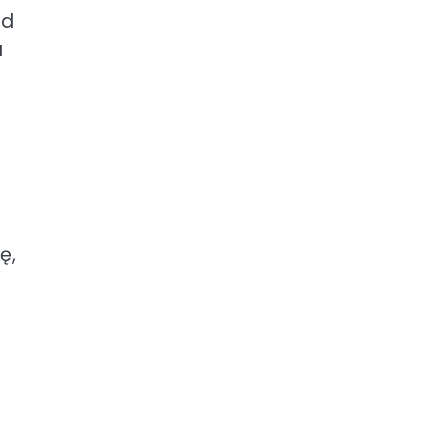
ad
a
ę,