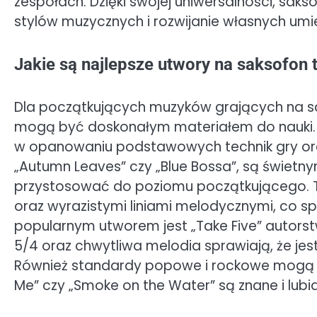
zespołach. Dzięki swojej uniwersalności, sak
stylów muzycznych i rozwijanie własnych umi
Jakie są najlepsze utwory na saksofon
Dla początkujących muzyków grających na sa
mogą być doskonałym materiałem do nauki. 
w opanowaniu podstawowych technik gry oraz 
„Autumn Leaves” czy „Blue Bossa”, są świetn
przystosować do poziomu początkującego. T
oraz wyrazistymi liniami melodycznymi, co sp
popularnym utworem jest „Take Five” autors
5/4 oraz chwytliwa melodia sprawiają, że je
Również standardy popowe i rockowe mogą być
Me” czy „Smoke on the Water” są znane i lubia