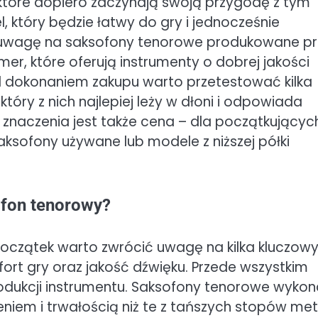
które dopiero zaczynają swoją przygodę z tym
, który będzie łatwy do gry i jednocześnie
ić uwagę na saksofony tenorowe produkowane pr
r, które oferują instrumenty o dobrej jakości
ed dokonaniem zakupu warto przetestować kilka
óry z nich najlepiej leży w dłoni i odpowiada
znaczenia jest także cena – dla początkującyc
ofony używane lub modele z niższej półki
ofon tenorowy?
czątek warto zwrócić uwagę na kilka kluczow
rt gry oraz jakość dźwięku. Przede wszystkim
rodukcji instrumentu. Saksofony tenorowe wyko
niem i trwałością niż te z tańszych stopów meta