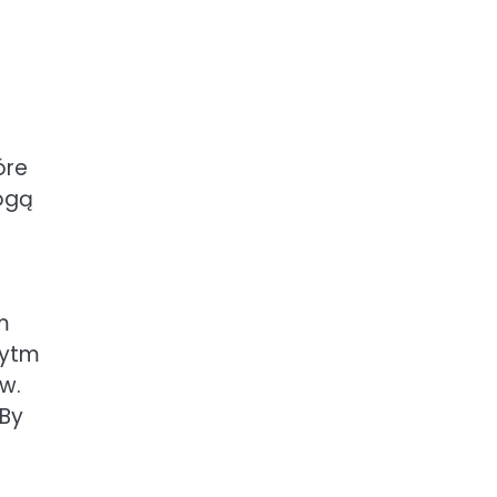
óre
ogą
m
rytm
w.
 By