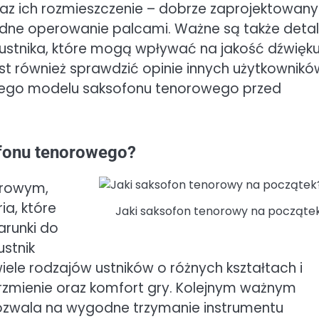
raz ich rozmieszczenie – dobrze zaprojektowany
odne operowanie palcami. Ważne są także deta
j ustnika, które mogą wpływać na jakość dźwięk
t również sprawdzić opinie innych użytkownikó
nego modelu saksofonu tenorowego przed
ofonu tenorowego?
orowym,
a, które
Jaki saksofon tenorowy na począte
arunki do
ustnik
ele rodzajów ustników o różnych kształtach i
rzmienie oraz komfort gry. Kolejnym ważnym
pozwala na wygodne trzymanie instrumentu