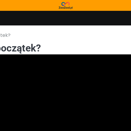
ątek?
początek?