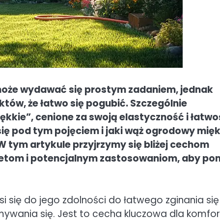
że wydawać się prostym zadaniem, jednak
któw, że łatwo się pogubić. Szczególnie
iękkie”, cenione za swoją elastyczność i łatw
ię pod tym pojęciem i jaki wąż ogrodowy mięk
W tym artykule przyjrzymy się bliżej cechom
aletom i potencjalnym zastosowaniom, aby p
ię do jego zdolności do łatwego zginania się 
ywania się. Jest to cecha kluczowa dla komfor