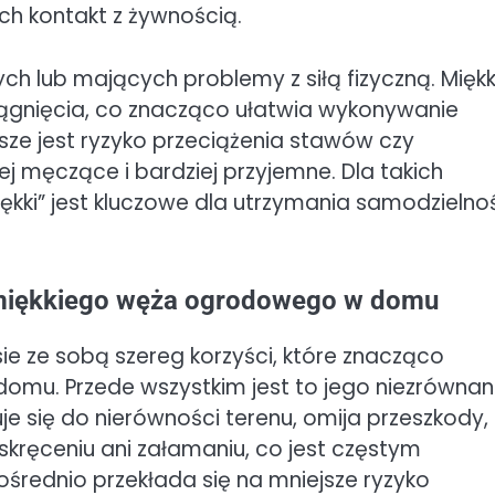
 kontakt z żywnością.
 lub mających problemy z siłą fizyczną. Miękk
ociągnięcia, co znacząco ułatwia wykonywanie
e jest ryzyko przeciążenia stawów czy
j męczące i bardziej przyjemne. Dla takich
kki” jest kluczowe dla utrzymania samodzielnoś
a miękkiego węża ogrodowego w domu
e ze sobą szereg korzyści, które znacząco
domu. Przede wszystkim jest to jego niezrówna
je się do nierówności terenu, omija przeszkody,
a skręceniu ani załamaniu, co jest częstym
rednio przekłada się na mniejsze ryzyko