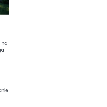
a na
ga
anie