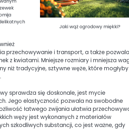
kowanym
drzewek
omija
delikatnych
Jaki wąż ogrodowy miękki?
ównież
ia przechowywanie i transport, a także pozwal
nek z kwiatami. Mniejsze rozmiary i mniejsza wa
zny niż tradycyjne, sztywne węże, które mogłyby
.
wy sprawdza się doskonale, jest mycie
h. Jego elastyczność pozwala na swobodne
możliwość łatwego zwijania ułatwia przechowyw
kkich węży jest wykonanych z materiałów
ych szkodliwych substancji, co jest ważne, gdy