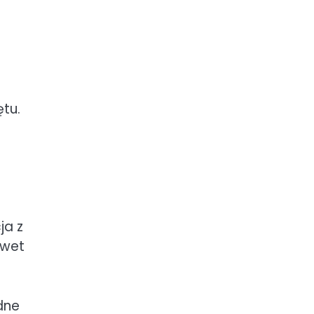
tu.
ja z
awet
dne