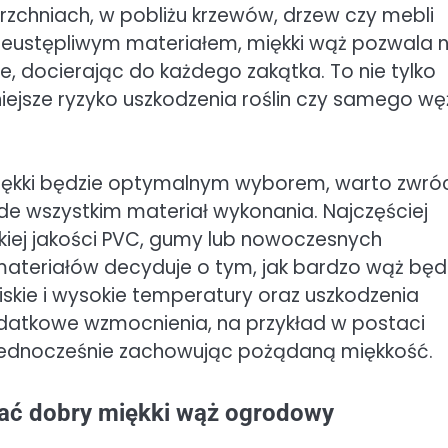
zchniach, w pobliżu krzewów, drzew czy mebli
ieustępliwym materiałem, miękki wąż pozwala 
, docierając do każdego zakątka. To nie tylko
iejsze ryzyko uszkodzenia roślin czy samego w
iękki będzie optymalnym wyborem, warto zwró
e wszystkim materiał wykonania. Najczęściej
iej jakości PVC, gumy lub nowoczesnych
teriałów decyduje o tym, jak bardzo wąż będ
iskie i wysokie temperatury oraz uszkodzenia
datkowe wzmocnienia, na przykład w postaci
, jednocześnie zachowując pożądaną miękkość.
dać dobry miękki wąż ogrodowy