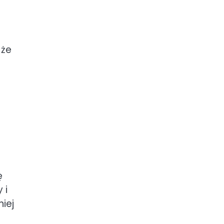
 że
ę
 i
iej