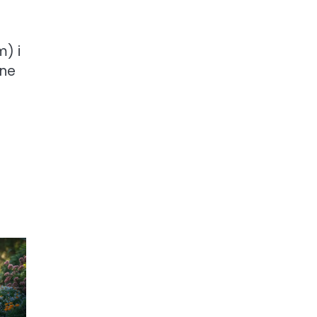
) i
tne