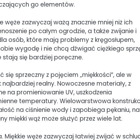
aczających go elementów.
kie węże zazwyczaj ważą znacznie mniej niż ich
enoszenie po całym ogrodzie, a także zwijanie i
dla osób, które mają problemy z kręgosłupem,
sobie wygodę i nie chcą dźwigać ciężkiego sprzę
stają się bardziej poręczne.
 się sprzeczny z pojęciem „miękkości”, ale w
k najbardziej realny. Nowoczesne materiały, z
ne na promieniowanie UV, uszkodzenia
zmienne temperatury. Wielowarstwowa konstrukc
ość na ciśnienie wody i zapobiega pękaniu, n
y miękki wąż może służyć przez wiele lat.
 Miękkie węże zazwyczaj łatwiej zwijać w schlu