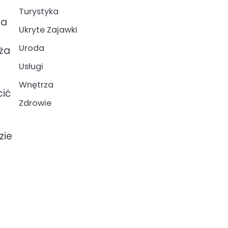
Turystyka
na
Ukryte Zajawki
Uroda
ęża
Usługi
Wnętrza
cić
Zdrowie
zie