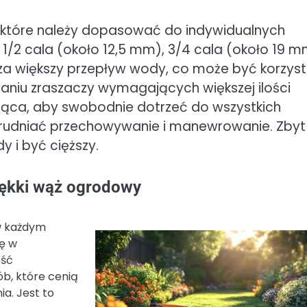
, które należy dopasować do indywidualnych
1/2 cala (około 12,5 mm), 3/4 cala (około 19 mm
cza większy przepływ wody, co może być korzys
aniu zraszaczy wymagających większej ilości
ąca, aby swobodnie dotrzeć do wszystkich
utrudniać przechowywanie i manewrowanie. Zbyt
 i być cięższy.
miękki wąż ogrodowy
w każdym
ię w
ość
b, które cenią
a. Jest to