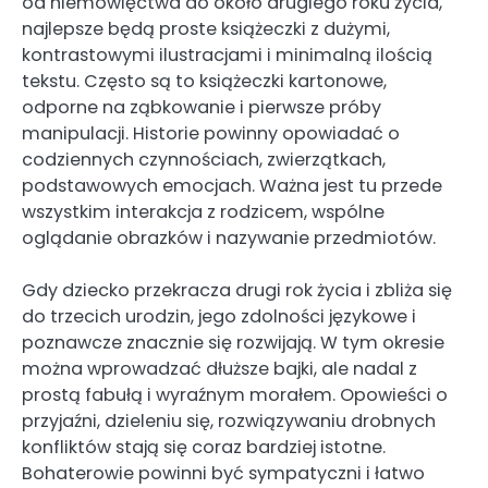
od niemowlęctwa do około drugiego roku życia,
najlepsze będą proste książeczki z dużymi,
kontrastowymi ilustracjami i minimalną ilością
tekstu. Często są to książeczki kartonowe,
odporne na ząbkowanie i pierwsze próby
manipulacji. Historie powinny opowiadać o
codziennych czynnościach, zwierzątkach,
podstawowych emocjach. Ważna jest tu przede
wszystkim interakcja z rodzicem, wspólne
oglądanie obrazków i nazywanie przedmiotów.
Gdy dziecko przekracza drugi rok życia i zbliża się
do trzecich urodzin, jego zdolności językowe i
poznawcze znacznie się rozwijają. W tym okresie
można wprowadzać dłuższe bajki, ale nadal z
prostą fabułą i wyraźnym morałem. Opowieści o
przyjaźni, dzieleniu się, rozwiązywaniu drobnych
konfliktów stają się coraz bardziej istotne.
Bohaterowie powinni być sympatyczni i łatwo