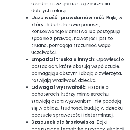
o siebie nawzajem, uczą znaczenia
dobrych relacji.
Uczciwość i prawdomówność
: Bajki, w
których bohaterowie ponoszą
konsekwencje kłamstwa lub postępują
zgodnie z prawdą, nawet jeśli jest to
trudne, pomagają zrozumieć wagę
uczciwości.
Empatia i troska o innych
: Opowieści o
postaciach, które okazują współczucie,
pomagają słabszym i dbają o zwierzęta,
rozwijają wrażliwość dziecka.
Odwaga i wytrwałość
: Historie o
bohaterach, którzy mimo strachu
stawiają czoła wyzwaniom i nie poddają
się w obliczu trudności, budują w dziecku
poczucie sprawczości i determinacji.
Szacunek dla środowiska
: Bajki
poruszające tematykę przyrody, ekologii