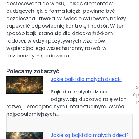
dostosowana do wieku, unikać elementów
budzących lęk, a forma książki powinna być
bezpieczna i trwała. W świecie cyfrowym, należy
zapewnić odpowiednią kontrolę i nadzór. W ten
sposób bajki staną się dla dziecka źródłem
radości, wiedzy i pozytywnych wzorców,
wspierając jego wszechstronny rozwój w
bezpiecznym środowisku.
Polecamy zobaczyć
Jakie bajki dla małych dzieci?
S
Nawigacja
Bajki dla małych dzieci
p
odgrywają kluczową rolę w ich
wpisu
P
rozwoju emocjonalnym i intelektualnym. Wśród
najpopularniejszych…
Jakie są bajki dla małych dzieci?