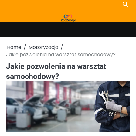
Skip
to
content
Home
Motoryzacja
Jakie pozwolenia na warsztat samochodowy?
Jakie pozwolenia na warsztat
samochodowy?