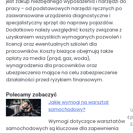
jest zakup niezbędnego wyposażenia i narzędzi do
pracy – od podstawowych narzędzi ręcznych po
zaawansowane urządzenia diagnostyczne i
specjalistyczny sprzęt do naprawy pojazdów.
Dodatkowo należy uwzględnić koszty związane z
uzyskaniem wszystkich wymaganych pozwoleń i
licencji oraz ewentualnych szkoleń dla
pracowników. Koszty bieżące obejmują także
opłaty za media (prąd, gaz, woda),
wynagrodzenia dla pracowników oraz
ubezpieczenia mające na celu zabezpieczenie
działalności przed ryzykiem finansowym.
Polecamy zobaczyć
Jakie wymogi na warsztat
samochodowy?
U
Nawigacja
p
Wymogi dotyczące warsztatów
wpisu
S
samochodowych są kluczowe dla zapewnienia