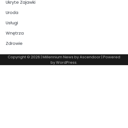
Ukryte Zajawki
Uroda
Usługi
Wnętrza
Zdrowie
Copyright © 2026
| Millennium News by
Ascendoor
| Powered
by
WordPress
.