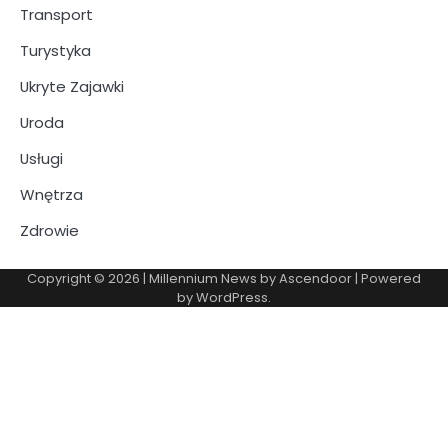
Transport
Turystyka
Ukryte Zajawki
Uroda
Usługi
Wnętrza
Zdrowie
Copyright © 2026
| Millennium News by
Ascendoor
| Powered
by
WordPress
.