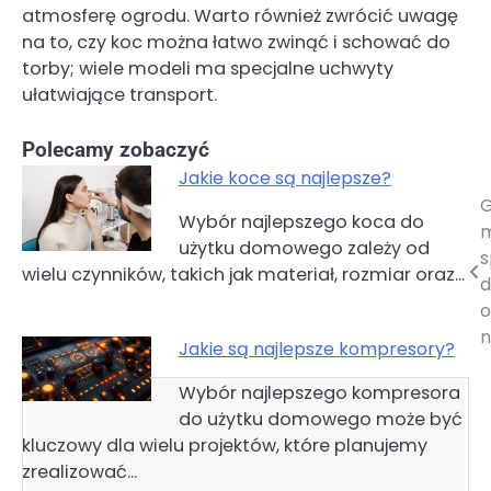
atmosferę ogrodu. Warto również zwrócić uwagę
na to, czy koc można łatwo zwinąć i schować do
torby; wiele modeli ma specjalne uchwyty
ułatwiające transport.
Polecamy zobaczyć
Jakie koce są najlepsze?
G
Nawigacja
Wybór najlepszego koca do
użytku domowego zależy od
wpisu
s
wielu czynników, takich jak materiał, rozmiar oraz…
d
o
n
Jakie są najlepsze kompresory?
Wybór najlepszego kompresora
do użytku domowego może być
kluczowy dla wielu projektów, które planujemy
zrealizować…