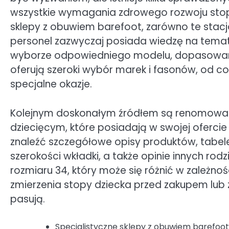
wszystkie wymagania zdrowego rozwoju stopy
sklepy z obuwiem barefoot, zarówno te stacjo
personel zazwyczaj posiada wiedzę na temat
wyborze odpowiedniego modelu, dopasowaneg
oferują szeroki wybór marek i fasonów, od c
specjalne okazje.
Kolejnym doskonałym źródłem są renomowane 
dziecięcym, które posiadają w swojej oferci
znaleźć szczegółowe opisy produktów, tabel
szerokości wkładki, a także opinie innych ro
rozmiaru 34, który może się różnić w zależno
zmierzenia stopy dziecka przed zakupem lub z
pasują.
Specjalistyczne sklepy z obuwiem barefoot 