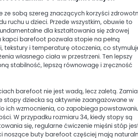
ie ze sobą szereg znaczących korzyści zdrowot
u ruchu u dzieci. Przede wszystkim, obuwie to
 fundamentalne dla kształtowania się zdrowej
a kapci barefoot pozwala stopie na pełną
, tekstury i temperaturę otoczenia, co stymuluj
żenia własnego ciała w przestrzeni. Ten lepszy
oną stabilność, lepszą równowagę i zręczność
iach barefoot nie jest wadą, lecz zaletą. Zamia
ie stopy dziecka są aktywnie zaangażowane w
do ich wzmocnienia, co zapobiega powstawani
ości. W przypadku rozmiaru 34, kiedy stopy są
towania się, regularne ćwiczenie mięśni stóp jes
i noszące buty barefoot częściej mają naturaln