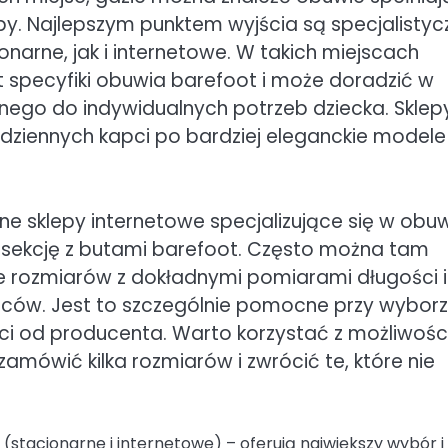
. Najlepszym punktem wyjścia są specjalistyc
narne, jak i internetowe. W takich miejscach
 specyfiki obuwia barefoot i może doradzić w
o do indywidualnych potrzeb dziecka. Sklepy
odziennych kapci po bardziej eleganckie modele
sklepy internetowe specjalizujące się w obuw
e sekcję z butami barefoot. Często można tam
e rozmiarów z dokładnymi pomiarami długości i
dziców. Jest to szczególnie pomocne przy wybor
ści od producenta. Warto korzystać z możliwośc
amówić kilka rozmiarów i zwrócić te, które nie
(stacjonarne i internetowe) – oferują największy wybór i