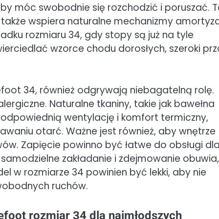
by móc swobodnie się rozchodzić i poruszać. T
także wspiera naturalne mechanizmy amortyza
dku rozmiaru 34, gdy stopy są już na tyle
zwierciedlać wzorce chodu dorosłych, szeroki pr
efoot 34, również odgrywają niebagatelną rolę.
lergiczne. Naturalne tkaniny, takie jak bawełna
ą odpowiednią wentylację i komfort termiczny,
awaniu otarć. Ważne jest również, aby wnętrze
zwów. Zapięcie powinno być łatwe do obsługi dl
a samodzielne zakładanie i zdejmowanie obuwia,
l w rozmiarze 34 powinien być lekki, aby nie
swobodnych ruchów.
efoot rozmiar 34 dla najmłodszych