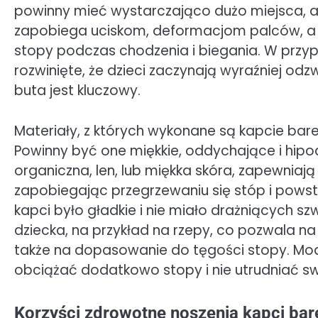
powinny mieć wystarczająco dużo miejsca, a
zapobiega uciskom, deformacjom palców, a 
stopy podczas chodzenia i biegania. W przypa
rozwinięte, że dzieci zaczynają wyraźniej od
buta jest kluczowy.
Materiały, z których wykonane są kapcie bar
Powinny być one miękkie, oddychające i hipoa
organiczna, len, lub miękka skóra, zapewniaj
zapobiegając przegrzewaniu się stóp i powst
kapci było gładkie i nie miało drażniących s
dziecka, na przykład na rzepy, co pozwala n
także na dopasowanie do tęgości stopy. Mode
obciążać dodatkowo stopy i nie utrudniać 
Korzyści zdrowotne noszenia kapci bar