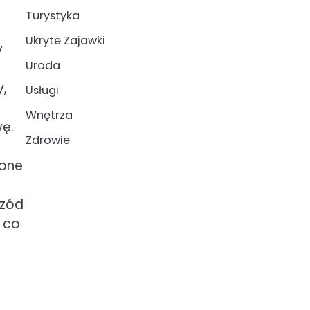
Turystyka
Ukryte Zajawki
y
Uroda
y,
Usługi
Wnętrza
ę.
Zdrowie
 one
rzód
 co