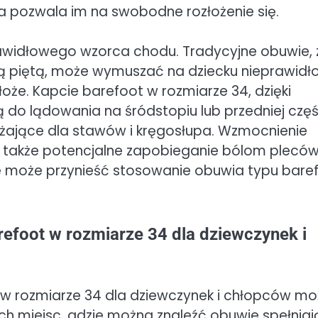
a pozwala im na swobodne rozłożenie się.
awidłowego wzorca chodu. Tradycyjne obuwie, 
 piętą, może wymuszać na dziecku nieprawidł
łoże. Kapcie barefoot w rozmiarze 34, dzięki
 do lądowania na śródstopiu lub przedniej częś
ciążające dla stawów i kręgosłupa. Wzmocnienie
a także potencjalne zapobieganie bólom pleców
re może przynieść stosowanie obuwia typu bare
refoot w rozmiarze 34 dla dziewczynek i
t w rozmiarze 34 dla dziewczynek i chłopców m
ych miejsc, gdzie można znaleźć obuwie spełnia