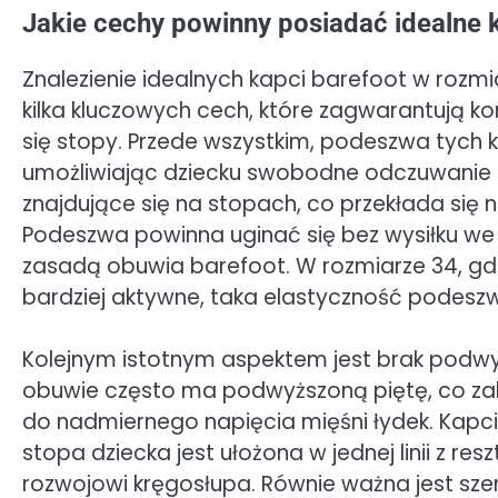
Jakie cechy powinny posiadać idealne 
Znalezienie idealnych kapci barefoot w roz
kilka kluczowych cech, które zagwarantują ko
się stopy. Przede wszystkim, podeszwa tych k
umożliwiając dziecku swobodne odczuwanie p
znajdujące się na stopach, co przekłada się 
Podeszwa powinna uginać się bez wysiłku we 
zasadą obuwia barefoot. W rozmiarze 34, gdzi
bardziej aktywne, taka elastyczność podeszw
Kolejnym istotnym aspektem jest brak podwyżs
obuwie często ma podwyższoną piętę, co za
do nadmiernego napięcia mięśni łydek. Kapc
stopa dziecka jest ułożona w jednej linii z res
rozwojowi kręgosłupa. Równie ważna jest szer