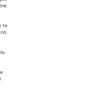
zne
 te
 na
iu
ze
i