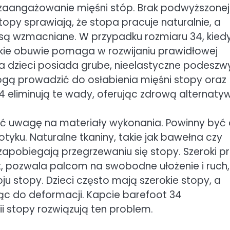
 zaangażowanie mięśni stóp. Brak podwyższonej
topy sprawiają, że stopa pracuje naturalnie, a
ę są wzmacniane. W przypadku rozmiaru 34, kied
 takie obuwie pomaga w rozwijaniu prawidłowej
la dzieci posiada grube, nieelastyczne podeszw
mogą prowadzić do osłabienia mięśni stopy oraz
eliminują te wady, oferując zdrową alternatyw
ić uwagę na materiały wykonania. Powinny być
tyku. Naturalne tkaniny, takie jak bawełna czy
zapobiegają przegrzewaniu się stopy. Szeroki p
, pozwala palcom na swobodne ułożenie i ruch,
u stopy. Dzieci często mają szerokie stopy, a
ąc do deformacji. Kapcie barefoot 34
i stopy rozwiązują ten problem.