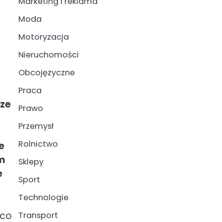
Marketing i reklama
Moda
Motoryzacja
Nieruchomości
Obcojęzyczne
Praca
rze
Prawo
Przemysł
Rolnictwo
e
m
Sklepy
e
Sport
Technologie
 co
Transport