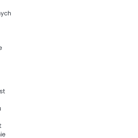
nych
e
st
u
t
ie