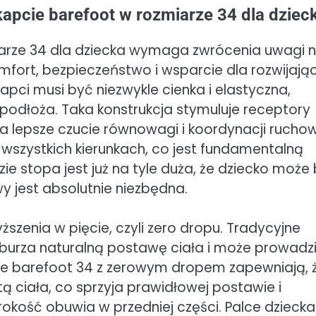
kapcie barefoot w rozmiarze 34 dla dziec
miarze 34 dla dziecka wymaga zwrócenia uwagi 
mfort, bezpieczeństwo i wsparcie dla rozwijając
apci musi być niezwykle cienka i elastyczna,
odłoża. Taka konstrukcja stymuluje receptory
na lepsze czucie równowagi i koordynacji ruchow
wszystkich kierunkach, co jest fundamentalną
e stopa jest już na tyle duża, że dziecko może
y jest absolutnie niezbędna.
zenia w pięcie, czyli zero dropu. Tradycyjne
burza naturalną postawę ciała i może prowadz
ie barefoot 34 z zerowym dropem zapewniają, 
ztą ciała, co sprzyja prawidłowej postawie i
okość obuwia w przedniej części. Palce dziecka