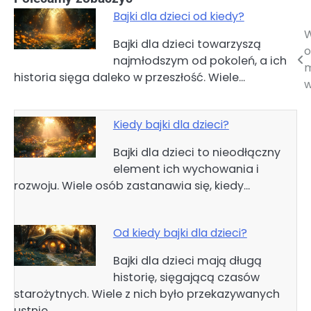
Bajki dla dzieci od kiedy?
W
Nawigacja
Bajki dla dzieci towarzyszą
o
najmłodszym od pokoleń, a ich
wpisu
historia sięga daleko w przeszłość. Wiele…
Kiedy bajki dla dzieci?
Bajki dla dzieci to nieodłączny
element ich wychowania i
rozwoju. Wiele osób zastanawia się, kiedy…
Od kiedy bajki dla dzieci?
Bajki dla dzieci mają długą
historię, sięgającą czasów
starożytnych. Wiele z nich było przekazywanych
ustnie,…