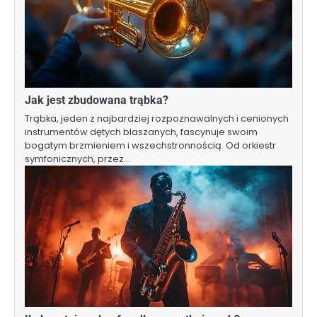
Jak jest zbudowana trąbka?
Trąbka, jeden z najbardziej rozpoznawalnych i cenionych
instrumentów dętych blaszanych, fascynuje swoim
bogatym brzmieniem i wszechstronnością. Od orkiestr
symfonicznych, przez…