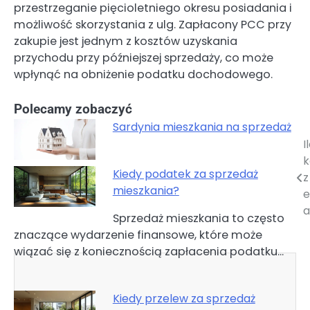
przestrzeganie pięcioletniego okresu posiadania i
możliwość skorzystania z ulg. Zapłacony PCC przy
zakupie jest jednym z kosztów uzyskania
przychodu przy późniejszej sprzedaży, co może
wpłynąć na obniżenie podatku dochodowego.
Polecamy zobaczyć
Sardynia mieszkania na sprzedaż
I
Nawigacja
k
wpisu
Kiedy podatek za sprzedaż
z
mieszkania?
e
a
Sprzedaż mieszkania to często
znaczące wydarzenie finansowe, które może
wiązać się z koniecznością zapłacenia podatku…
Kiedy przelew za sprzedaż