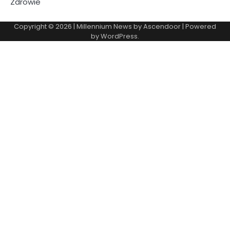
Zdrowie
Copyright © 2026
| Millennium News by
Ascendoor
| Powered
by
WordPress
.