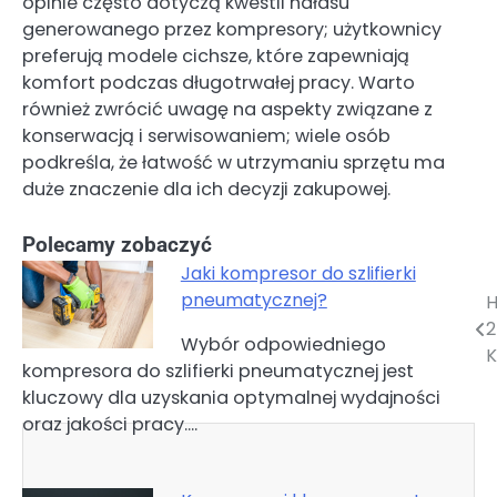
opinie często dotyczą kwestii hałasu
generowanego przez kompresory; użytkownicy
preferują modele cichsze, które zapewniają
komfort podczas długotrwałej pracy. Warto
również zwrócić uwagę na aspekty związane z
konserwacją i serwisowaniem; wiele osób
podkreśla, że łatwość w utrzymaniu sprzętu ma
duże znaczenie dla ich decyzji zakupowej.
Polecamy zobaczyć
Jaki kompresor do szlifierki
pneumatycznej?
H
Nawigacja
2
Wybór odpowiedniego
wpisu
K
kompresora do szlifierki pneumatycznej jest
kluczowy dla uzyskania optymalnej wydajności
oraz jakości pracy.…