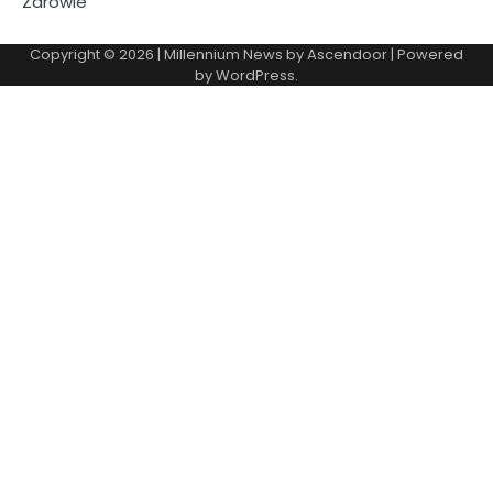
Zdrowie
Copyright © 2026
| Millennium News by
Ascendoor
| Powered
by
WordPress
.