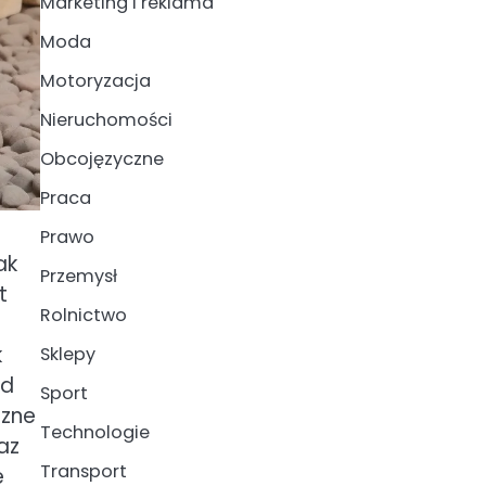
Marketing i reklama
Moda
Motoryzacja
Nieruchomości
Obcojęzyczne
Praca
Prawo
ak
Przemysł
t
Rolnictwo
k
Sklepy
od
Sport
czne
Technologie
az
Transport
e