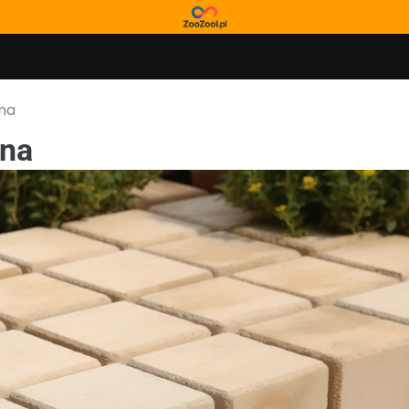
na
ena