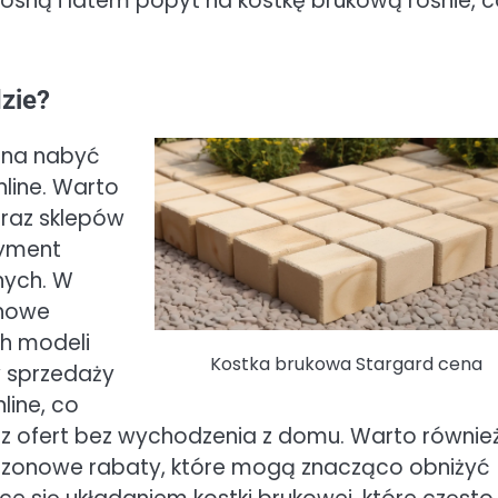
iosną i latem popyt na kostkę brukową rośnie, 
zie?
ożna nabyć
nline. Warto
raz sklepów
tyment
nych. W
chowe
h modeli
Kostka brukowa Stargard cena
w sprzedaży
line, co
z ofert bez wychodzenia z domu. Warto równie
ezonowe rabaty, które mogą znacząco obniżyć