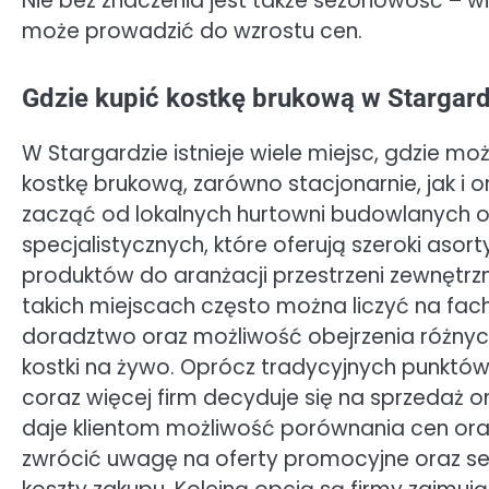
Nie bez znaczenia jest także sezonowość – w
może prowadzić do wzrostu cen.
Gdzie kupić kostkę brukową w Stargard
W Stargardzie istnieje wiele miejsc, gdzie m
kostkę brukową, zarówno stacjonarnie, jak i o
zacząć od lokalnych hurtowni budowlanych o
specjalistycznych, które oferują szeroki asor
produktów do aranżacji przestrzeni zewnętrz
takich miejscach często można liczyć na fa
doradztwo oraz możliwość obejrzenia różnyc
kostki na żywo. Oprócz tradycyjnych punktó
coraz więcej firm decyduje się na sprzedaż on
daje klientom możliwość porównania cen ora
zwrócić uwagę na oferty promocyjne oraz s