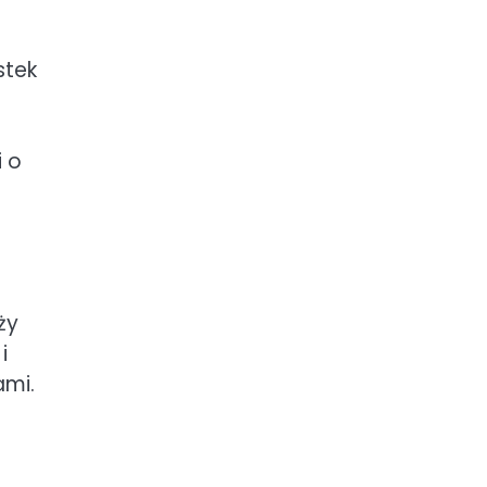
stek
i o
ży
i
ami.