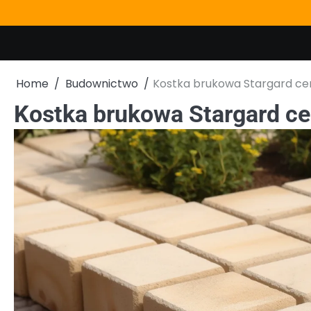
Skip
to
content
Home
Budownictwo
Kostka brukowa Stargard ce
Kostka brukowa Stargard c