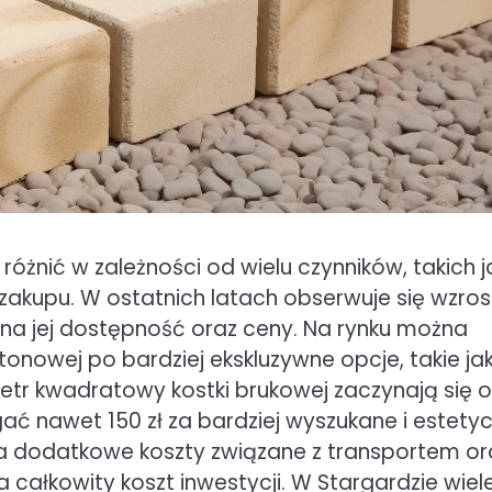
óżnić w zależności od wielu czynników, takich j
 zakupu. W ostatnich latach obserwuje się wzros
na jej dostępność oraz ceny. Na rynku można
etonowej po bardziej ekskluzywne opcje, takie ja
etr kwadratowy kostki brukowej zaczynają się 
ać nawet 150 zł za bardziej wyszukane i estety
a dodatkowe koszty związane z transportem or
ałkowity koszt inwestycji. W Stargardzie wiel