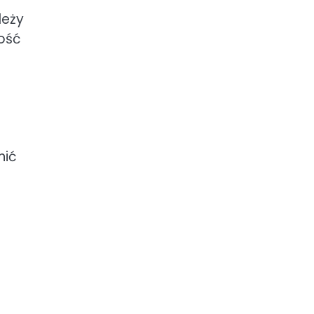
leży
lość
nić