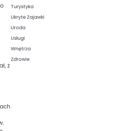
co
Turystyka
Ukryte Zajawki
Uroda
Usługi
Wnętrza
Zdrowie
ł, z
rach
w.