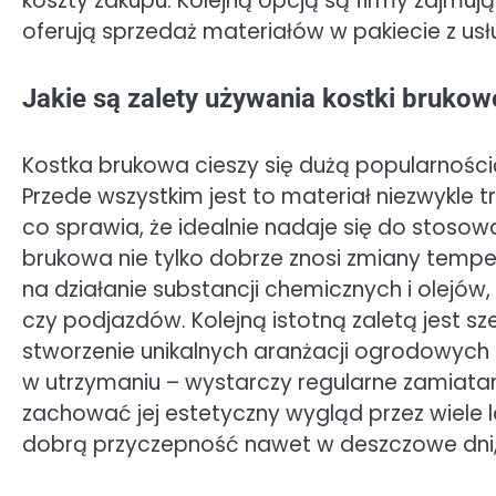
koszty zakupu. Kolejną opcją są firmy zajmują
oferują sprzedaż materiałów w pakiecie z us
Jakie są zalety używania kostki brukow
Kostka brukowa cieszy się dużą popularnością
Przede wszystkim jest to materiał niezwykle 
co sprawia, że idealnie nadaje się do stosow
brukowa nie tylko dobrze znosi zmiany tempe
na działanie substancji chemicznych i olejó
czy podjazdów. Kolejną istotną zaletą jest s
stworzenie unikalnych aranżacji ogrodowych
w utrzymaniu – wystarczy regularne zamiata
zachować jej estetyczny wygląd przez wiele l
dobrą przyczepność nawet w deszczowe dni,