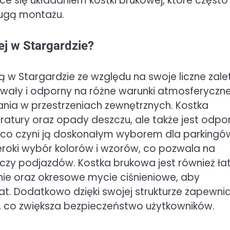
ce się układaniem kostki brukowej, które często
ługą montażu.
ej w Stargardzie?
 w Stargardzie ze względu na swoje liczne zalet
trwały i odporny na różne warunki atmosferyczne
ania w przestrzeniach zewnętrznych. Kostka
ratury oraz opady deszczu, ale także jest odpo
w, co czyni ją doskonałym wyborem dla parkingó
zeroki wybór kolorów i wzorów, co pozwala na
 czy podjazdów. Kostka brukowa jest również ł
nie oraz okresowe mycie ciśnieniowe, aby
at. Dodatkowo dzięki swojej strukturze zapewni
 co zwiększa bezpieczeństwo użytkowników.