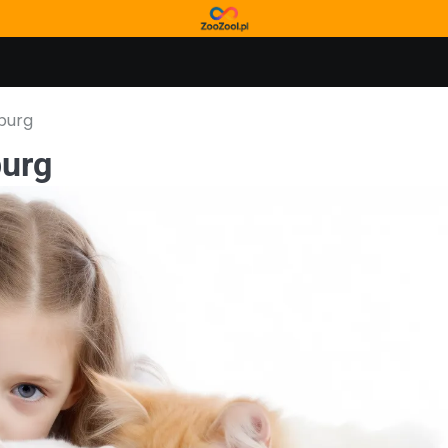
burg
burg