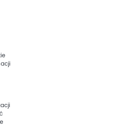
ie
acji
acji
yć
ie