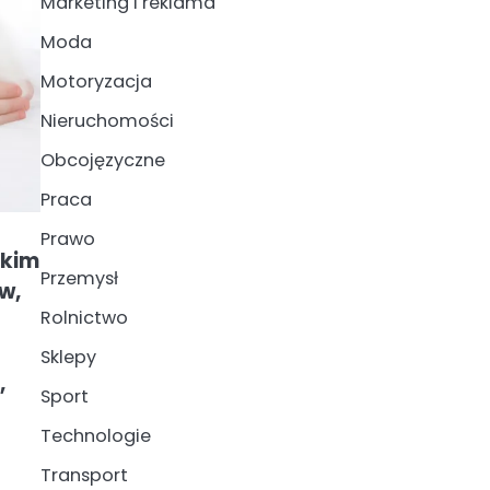
Marketing i reklama
Moda
Motoryzacja
Nieruchomości
Obcojęzyczne
Praca
Prawo
okim
Przemysł
w,
Rolnictwo
Sklepy
,
Sport
Technologie
Transport