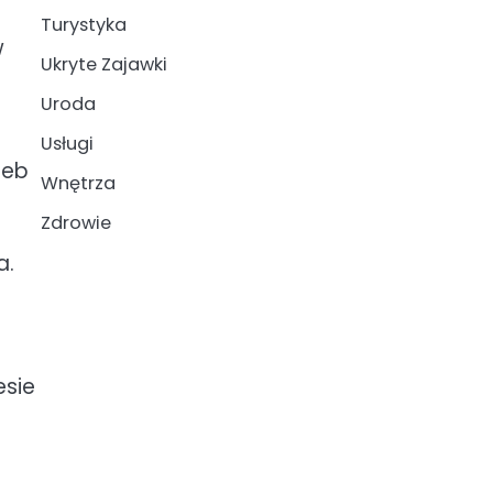
Turystyka
w
Ukryte Zajawki
Uroda
Usługi
zeb
Wnętrza
Zdrowie
a.
esie