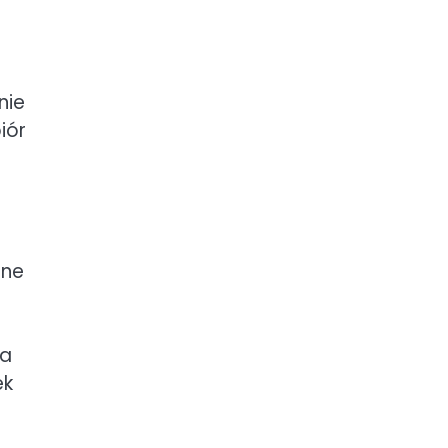
nie
iór
pne
ia
ek