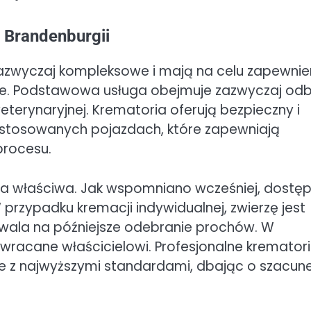
w Brandenburgii
 zazwyczaj kompleksowe i mają na celu zapewnie
ie. Podstawowa usługa obejmuje zazwyczaj odb
 weterynaryjnej. Krematoria oferują bezpieczny i
zystosowanych pojazdach, które zapewniają
procesu.
ja właściwa. Jak wspomniano wcześniej, dostę
 przypadku kremacji indywidualnej, zwierzę jest
ala na późniejsze odebranie prochów. W
zwracane właścicielowi. Profesjonalne kremator
ie z najwyższymi standardami, dbając o szacun