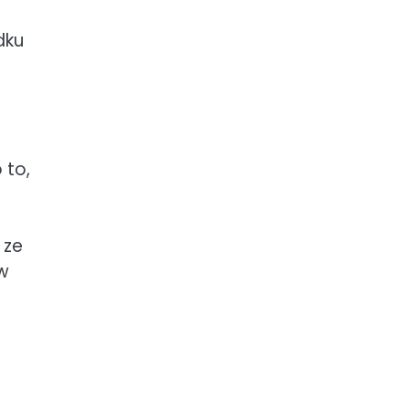
dku
 to,
 ze
w