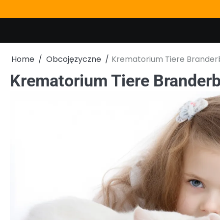
Skip
to
content
Home
Obcojęzyczne
Krematorium Tiere Brander
Krematorium Tiere Brander