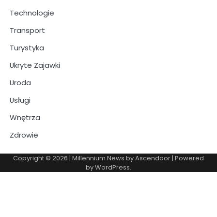
Technologie
Transport
Turystyka
Ukryte Zajawki
Uroda
Usługi
Wnętrza
Zdrowie
Copyright © 2026
| Millennium News by
Ascendoor
| Powered
by
WordPress
.