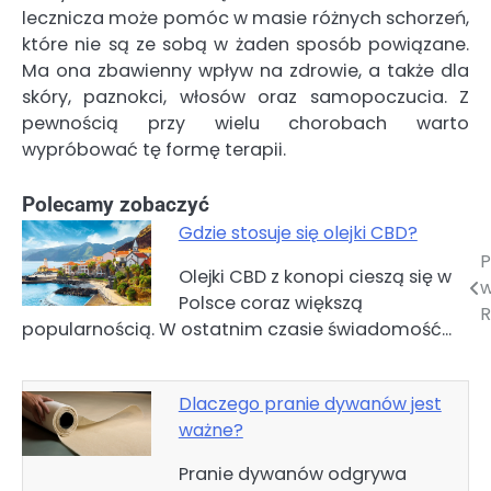
lecznicza może pomóc w masie różnych schorzeń,
które nie są ze sobą w żaden sposób powiązane.
Ma ona zbawienny wpływ na zdrowie, a także dla
skóry, paznokci, włosów oraz samopoczucia. Z
pewnością przy wielu chorobach warto
wypróbować tę formę terapii.
Polecamy zobaczyć
Gdzie stosuje się olejki CBD?
P
Nawigacja
Olejki CBD z konopi cieszą się w
w
Polsce coraz większą
wpisu
R
popularnością. W ostatnim czasie świadomość…
Dlaczego pranie dywanów jest
ważne?
Pranie dywanów odgrywa