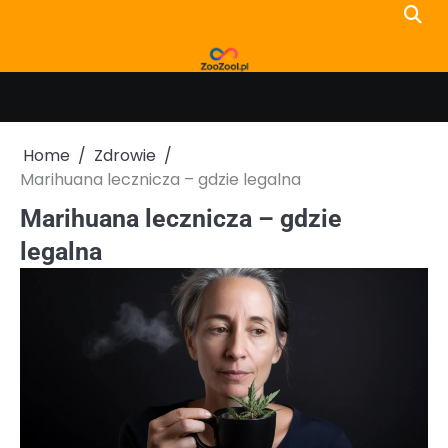
Skip
to
content
Home
Zdrowie
Marihuana lecznicza – gdzie legalna
Marihuana lecznicza – gdzie
legalna