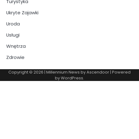
Turystyka
Ukryte Zajawki
Uroda
Usługi
Wnętrza
Zdrowie
Copyright © 2026
| Millennium News by
Ascendoor
| Powered
by
WordPress
.