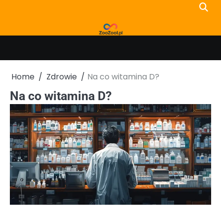
Skip
to
content
Home
Zdrowie
Na co witamina D?
Na co witamina D?