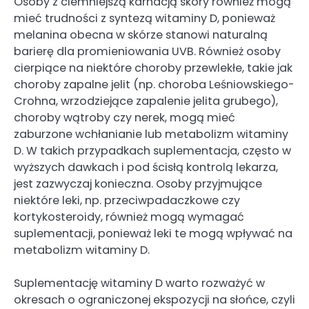
Osoby z ciemniejszą karnacją skóry również mogą
mieć trudności z syntezą witaminy D, ponieważ
melanina obecna w skórze stanowi naturalną
barierę dla promieniowania UVB. Również osoby
cierpiące na niektóre choroby przewlekłe, takie jak
choroby zapalne jelit (np. choroba Leśniowskiego-
Crohna, wrzodziejące zapalenie jelita grubego),
choroby wątroby czy nerek, mogą mieć
zaburzone wchłanianie lub metabolizm witaminy
D. W takich przypadkach suplementacja, często w
wyższych dawkach i pod ścisłą kontrolą lekarza,
jest zazwyczaj konieczna. Osoby przyjmujące
niektóre leki, np. przeciwpadaczkowe czy
kortykosteroidy, również mogą wymagać
suplementacji, ponieważ leki te mogą wpływać na
metabolizm witaminy D.
Suplementację witaminy D warto rozważyć w
okresach o ograniczonej ekspozycji na słońce, czyli