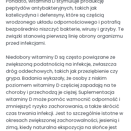
Ponadto, witamina D stymuluje produkcję
peptydów antybakteryjnych, takich jak
katelicydyna i defensyny, które są częścią
wrodzonego układu odpornościowego i potrafią
bezpośrednio niszczyć bakterie, wirusy i grzyby. Te
związki stanowią pierwszą linię obrony organizmu
przed infekcjami.
Niedobory witaminy D są często powiązane ze
zwiększoną podatnością na infekcje, zwłaszcza
dróg oddechowych, takich jak przeziębienie czy
grypa. Badania wykazały, że osoby z niskim
poziomem witaminy D częściej zapadają na te
choroby i przechodzą je ciężej. Suplementacja
witaminy D może pomóc wzmocnić odporność i
zmniejszyć ryzyko zachorowania, a także skrócić
czas trwania infekcji. Jest to szczególnie istotne w
okresach zwiększonej zachorowalności, jesienią i
zimą, kiedy naturalna ekspozycja na słońce jest