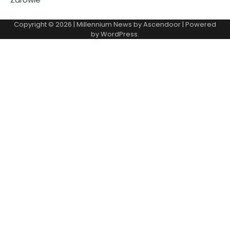
Copyright © 2026
| Millennium News by
Ascendoor
| Powered
by
WordPress
.