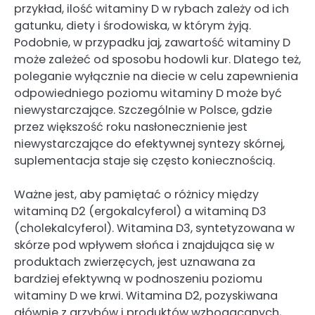
przykład, ilość witaminy D w rybach zależy od ich
gatunku, diety i środowiska, w którym żyją.
Podobnie, w przypadku jaj, zawartość witaminy D
może zależeć od sposobu hodowli kur. Dlatego też,
poleganie wyłącznie na diecie w celu zapewnienia
odpowiedniego poziomu witaminy D może być
niewystarczające. Szczególnie w Polsce, gdzie
przez większość roku nasłonecznienie jest
niewystarczające do efektywnej syntezy skórnej,
suplementacja staje się często koniecznością.
Ważne jest, aby pamiętać o różnicy między
witaminą D2 (ergokalcyferol) a witaminą D3
(cholekalcyferol). Witamina D3, syntetyzowana w
skórze pod wpływem słońca i znajdująca się w
produktach zwierzęcych, jest uznawana za
bardziej efektywną w podnoszeniu poziomu
witaminy D we krwi. Witamina D2, pozyskiwana
głównie z grzybów i produktów wzbogacanych,