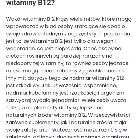
witaminy B12?
Wokół witaminy B12 krąży wiele mitów, które mogą
wprowadzać w błąd osoby starające się dbać o
swoje zdrowie. Jednym z najczęstszych przekonań
jest to, że witamina B12 jest tylko dla wegan i
wegetarian, co jest nieprawdą. Choć osoby na
dietach roślinnych są bardziej narażone na
niedobory tej witaminy, to również osoby jedzące
mięso mogą mieć problemy z jej wchłanianiem.
Inny mit dotyczy tego, że nadmiar witaminy B12
jest szkodliwy. Jak już wcześniej wspomniano,
nadmiar kobalaminy jest rzadkością i organizm
zazwyczaj wydala jej nadmiar. Wiele osób uważa
także, że suplementy diety są lepsze od
naturalnych źródeł witaminy B12. W rzeczywistości
zarówno suplementy, jak i naturalne źródła mają
swoje zalety, a ich skuteczność może różnić się w
zależności od indywidualnych potrzeb organizmu.