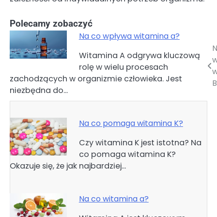
Polecamy zobaczyć
Na co wpływa witamina a?
N
Nawigacja
Witamina A odgrywa kluczową
w
rolę w wielu procesach
wpisu
w
zachodzących w organizmie człowieka. Jest
B
niezbędna do…
Na co pomaga witamina K?
Czy witamina K jest istotna? Na
co pomaga witamina K?
Okazuje się, że jak najbardziej…
Na co witamina a?