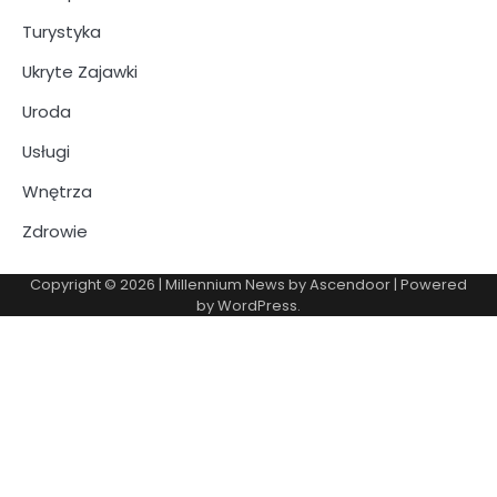
Turystyka
Ukryte Zajawki
Uroda
Usługi
Wnętrza
Zdrowie
Copyright © 2026
| Millennium News by
Ascendoor
| Powered
by
WordPress
.