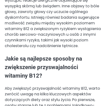
wystąpić reakcje alergiczne objawiające się
wysypką skórną lub świądem. Inne objawy to bóle
głowy, zawroty głowy czy uczucie ogólnego
dyskomfortu. Istnieją również badania sugerujące
możliwość związku między wysokim poziomem
witaminy B12 a zwiększonym ryzykiem wystąpienia
chorób sercowo-naczyniowych u osób z innymi
czynnikami ryzyka, takimi jak wysoki poziom
cholesterolu czy nadciśnienie tętnicze.
Jakie są najlepsze sposoby na
zwiększenie przyswajalności
witaminy B12?
Aby zwiększyć przyswajalność witaminy B12, warto
zwrócić uwagę na kilka kluczowych aspektów
dotyczących diety oraz stylu życia. Po pierwsze,
osoby starsze lub te z problemami żołądkowo-