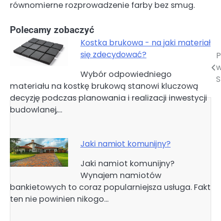
równomierne rozprowadzenie farby bez smug.
Polecamy zobaczyć
Kostka brukowa - na jaki materiał
się zdecydować?
P
Nawigacja
w
Wybór odpowiedniego
wpisu
S
materiału na kostkę brukową stanowi kluczową
decyzję podczas planowania i realizacji inwestycji
budowlanej,…
Jaki namiot komunijny?
Jaki namiot komunijny?
Wynajem namiotów
bankietowych to coraz popularniejsza usługa. Fakt
ten nie powinien nikogo…