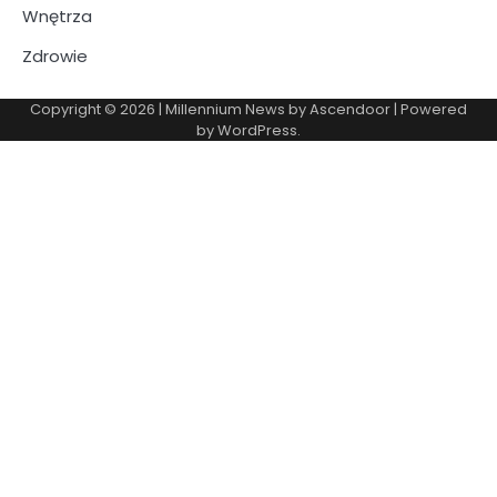
Wnętrza
Zdrowie
Copyright © 2026
| Millennium News by
Ascendoor
| Powered
by
WordPress
.