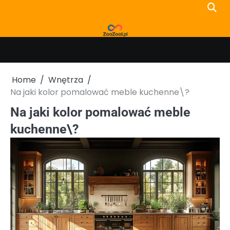
Skip
to
content
Home
Wnętrza
Na jaki kolor pomalować meble kuchenne\?
Na jaki kolor pomalować meble
kuchenne\?