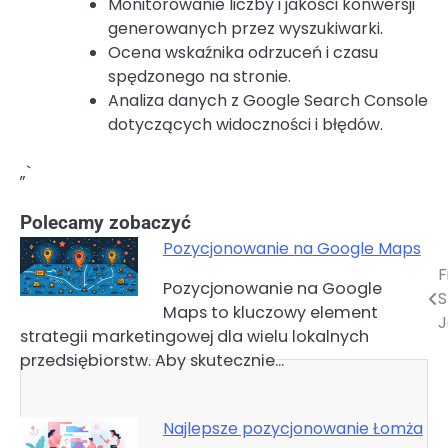
Monitorowanie liczby i jakości konwersji
generowanych przez wyszukiwarki.
Ocena wskaźnika odrzuceń i czasu
spędzonego na stronie.
Analiza danych z Google Search Console
dotyczących widoczności i błędów.
„`
Polecamy zobaczyć
Pozycjonowanie na Google Maps
F
Nawigacja
Pozycjonowanie na Google
Maps to kluczowy element
wpisu
J
strategii marketingowej dla wielu lokalnych
przedsiębiorstw. Aby skutecznie…
Najlepsze pozycjonowanie Łomża