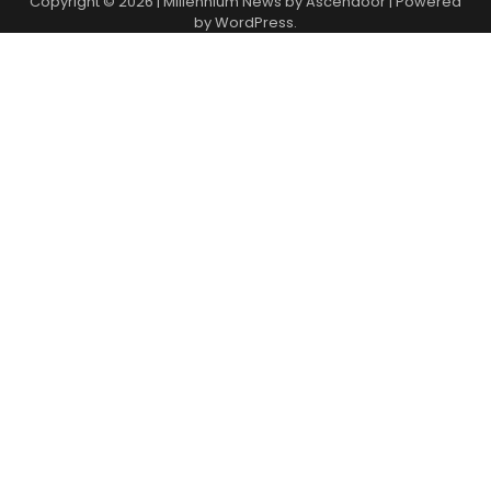
Copyright © 2026
| Millennium News by
Ascendoor
| Powered
by
WordPress
.