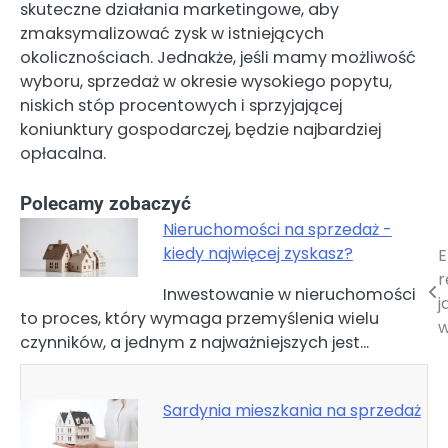
skuteczne działania marketingowe, aby
zmaksymalizować zysk w istniejących
okolicznościach. Jednakże, jeśli mamy możliwość
wyboru, sprzedaż w okresie wysokiego popytu,
niskich stóp procentowych i sprzyjającej
koniunktury gospodarczej, będzie najbardziej
opłacalna.
Polecamy zobaczyć
Nieruchomości na sprzedaż -
kiedy najwięcej zyskasz?
E
Nawigacja
r
Inwestowanie w nieruchomości
wpisu
j
to proces, który wymaga przemyślenia wielu
w
czynników, a jednym z najważniejszych jest…
Sardynia mieszkania na sprzedaż