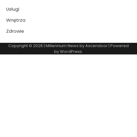
Usługi
Wnętrza
Zdrowie
Copyright © 2026
| Millennium News by
Ascendoor
| Powered
by
WordPress
.