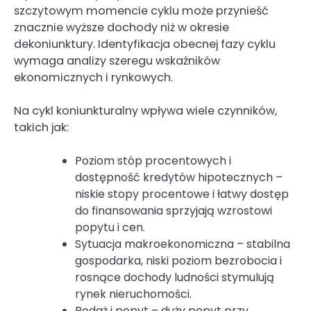
szczytowym momencie cyklu może przynieść
znacznie wyższe dochody niż w okresie
dekoniunktury. Identyfikacja obecnej fazy cyklu
wymaga analizy szeregu wskaźników
ekonomicznych i rynkowych.
Na cykl koniunkturalny wpływa wiele czynników,
takich jak:
Poziom stóp procentowych i
dostępność kredytów hipotecznych –
niskie stopy procentowe i łatwy dostęp
do finansowania sprzyjają wzrostowi
popytu i cen.
Sytuacja makroekonomiczna – stabilna
gospodarka, niski poziom bezrobocia i
rosnące dochody ludności stymulują
rynek nieruchomości.
Podaż i popyt – duży popyt przy