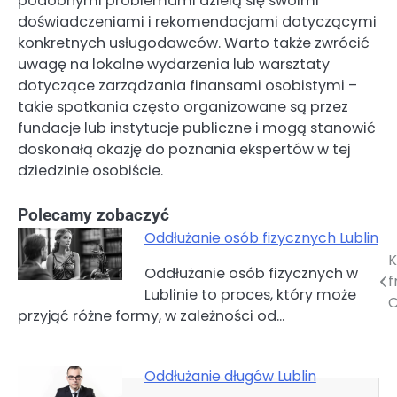
podobnymi problemami dzielą się swoimi
doświadczeniami i rekomendacjami dotyczącymi
konkretnych usługodawców. Warto także zwrócić
uwagę na lokalne wydarzenia lub warsztaty
dotyczące zarządzania finansami osobistymi –
takie spotkania często organizowane są przez
fundacje lub instytucje publiczne i mogą stanowić
doskonałą okazję do poznania ekspertów w tej
dziedzinie osobiście.
Polecamy zobaczyć
Oddłużanie osób fizycznych Lublin
K
Nawigacja
Oddłużanie osób fizycznych w
f
Lublinie to proces, który może
wpisu
C
przyjąć różne formy, w zależności od…
Oddłużanie długów Lublin