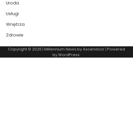
Uroda
Usługi
Wnętrza
Zdrowie
Copyright © 2026
| Millennium News by
Ascendoor
| Powered
by
WordPress
.